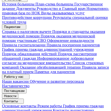
История больницы
План-схема больницы
Государственное
задание
Документы
Руководство и Главный врач
Нормативно-
правовая база по НОК
Виды оказываемых услуг
Противодействие коррупции
Результаты специальной оценки
условий труда
Пациентам
Справка о налоговом вычете
Порядки и стандарты оказания
медицинской помощи
Порядок оказания медицинской
помощи участникам СВО
Оформление инвалидности
Привила госпитализации
Правила посещения пациентов
График приема граждан администрацией учреждения
Порядок обжалования действий
Порядок рассмотрения
обращений граждан
Информированное добровольное
согласие на медицинское вмешательство
Список страховых
компаний
Оказание обезболивающей терапии
Правила записи
на платный прием
Памятки для пациентов
Работа у нас
Наши вакансии
Обучение и развитие персонала
Наставничество
Поставщикам
Новости
Контакты
Основные контакты
Режим работы
График приема граждан
администрацией учреждения
Контакты вышестоящих