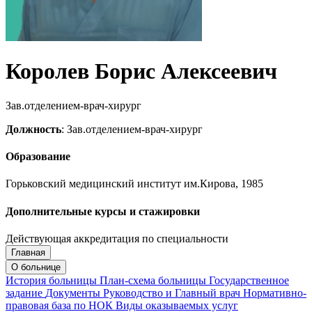
Королев Борис Алексеевич
Зав.отделением-врач-хирург
Должность
: Зав.отделением-врач-хирург
Образование
Горьковский медицинский институт им.Кирова, 1985
Дополнительные курсы и стажировки
Действующая аккредитация по специальности
Главная
Запись на приём
Запись подтверждена
О больнице
История больницы
План-схема больницы
Государственное
задание
Документы
Руководство и Главный врач
Нормативно-
правовая база по НОК
Виды оказываемых услуг