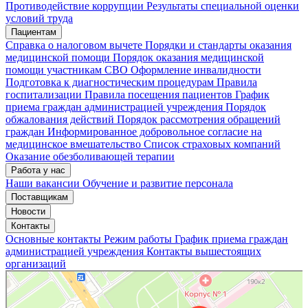
Мои записи
Подтвердить запись
Отмена
Противодействие коррупции
Результаты специальной оценки
условий труда
Пациентам
Справка о налоговом вычете
Порядки и стандарты оказания
медицинской помощи
Порядок оказания медицинской
помощи участникам СВО
Оформление инвалидности
Подготовка к диагностическим процедурам
Правила
госпитализации
Правила посещения пациентов
График
приема граждан администрацией учреждения
Порядок
обжалования действий
Порядок рассмотрения обращений
граждан
Информированное добровольное согласие на
медицинское вмешательство
Список страховых компаний
Оказание обезболивающей терапии
Работа у нас
Наши вакансии
Обучение и развитие персонала
Поставщикам
Новости
Контакты
Основные контакты
Режим работы
График приема граждан
администрацией учреждения
Контакты вышестоящих
организаций
«Нижегородская областная клиническая больница имени Н.А. Семашко»
Отделение больницы, госпиталя в Нижнем Новгороде
Больница для взрослых в Нижнем Новгороде