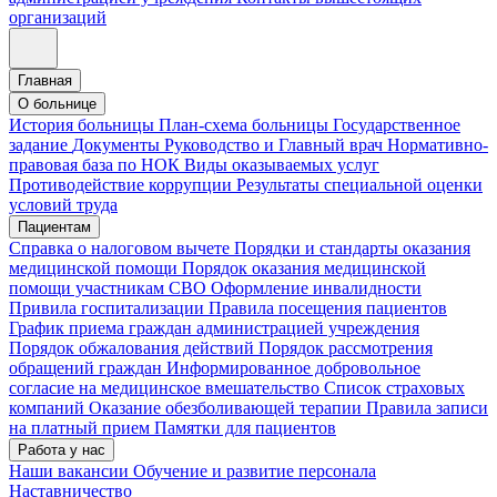
организаций
Главная
О больнице
История больницы
План-схема больницы
Государственное
задание
Документы
Руководство и Главный врач
Нормативно-
правовая база по НОК
Виды оказываемых услуг
Противодействие коррупции
Результаты специальной оценки
условий труда
Пациентам
Справка о налоговом вычете
Порядки и стандарты оказания
медицинской помощи
Порядок оказания медицинской
помощи участникам СВО
Оформление инвалидности
Привила госпитализации
Правила посещения пациентов
График приема граждан администрацией учреждения
Порядок обжалования действий
Порядок рассмотрения
обращений граждан
Информированное добровольное
согласие на медицинское вмешательство
Список страховых
компаний
Оказание обезболивающей терапии
Правила записи
на платный прием
Памятки для пациентов
Работа у нас
Наши вакансии
Обучение и развитие персонала
Наставничество