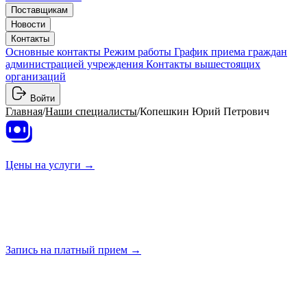
Поставщикам
Новости
Контакты
Основные контакты
Режим работы
График приема граждан
администрацией учреждения
Контакты вышестоящих
организаций
Войти
Главная
/
Наши специалисты
/
Копешкин Юрий Петрович
Цены на
услуги →
Запись на платный
прием →