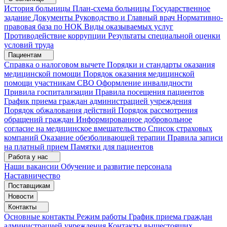
История больницы
План-схема больницы
Государственное
задание
Документы
Руководство и Главный врач
Нормативно-
правовая база по НОК
Виды оказываемых услуг
Противодействие коррупции
Результаты специальной оценки
условий труда
Пациентам
Справка о налоговом вычете
Порядки и стандарты оказания
медицинской помощи
Порядок оказания медицинской
помощи участникам СВО
Оформление инвалидности
Привила госпитализации
Правила посещения пациентов
График приема граждан администрацией учреждения
Порядок обжалования действий
Порядок рассмотрения
обращений граждан
Информированное добровольное
согласие на медицинское вмешательство
Список страховых
компаний
Оказание обезболивающей терапии
Правила записи
на платный прием
Памятки для пациентов
Работа у нас
Наши вакансии
Обучение и развитие персонала
Наставничество
Поставщикам
Новости
Контакты
Основные контакты
Режим работы
График приема граждан
администрацией учреждения
Контакты вышестоящих