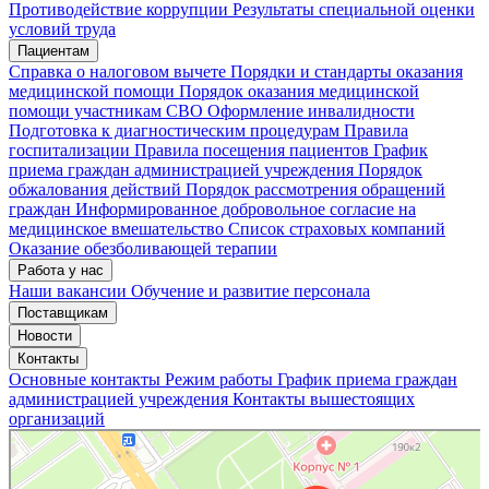
Мои записи
Подтвердить запись
Отмена
Противодействие коррупции
Результаты специальной оценки
условий труда
Пациентам
Справка о налоговом вычете
Порядки и стандарты оказания
медицинской помощи
Порядок оказания медицинской
помощи участникам СВО
Оформление инвалидности
Подготовка к диагностическим процедурам
Правила
госпитализации
Правила посещения пациентов
График
приема граждан администрацией учреждения
Порядок
обжалования действий
Порядок рассмотрения обращений
граждан
Информированное добровольное согласие на
медицинское вмешательство
Список страховых компаний
Оказание обезболивающей терапии
Работа у нас
Наши вакансии
Обучение и развитие персонала
Поставщикам
Новости
Контакты
Основные контакты
Режим работы
График приема граждан
администрацией учреждения
Контакты вышестоящих
организаций
«Нижегородская областная клиническая больница имени Н.А. Семашко»
Отделение больницы, госпиталя в Нижнем Новгороде
Больница для взрослых в Нижнем Новгороде