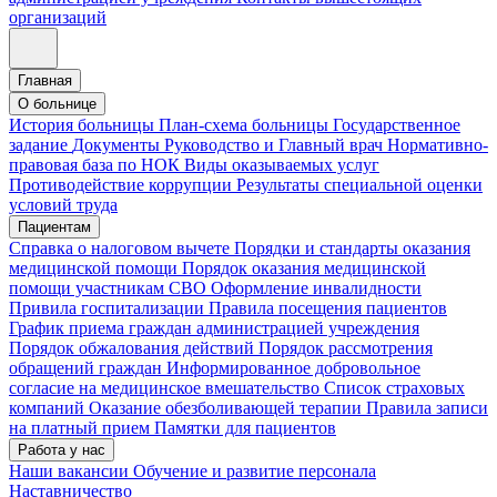
организаций
Главная
О больнице
История больницы
План-схема больницы
Государственное
задание
Документы
Руководство и Главный врач
Нормативно-
правовая база по НОК
Виды оказываемых услуг
Противодействие коррупции
Результаты специальной оценки
условий труда
Пациентам
Справка о налоговом вычете
Порядки и стандарты оказания
медицинской помощи
Порядок оказания медицинской
помощи участникам СВО
Оформление инвалидности
Привила госпитализации
Правила посещения пациентов
График приема граждан администрацией учреждения
Порядок обжалования действий
Порядок рассмотрения
обращений граждан
Информированное добровольное
согласие на медицинское вмешательство
Список страховых
компаний
Оказание обезболивающей терапии
Правила записи
на платный прием
Памятки для пациентов
Работа у нас
Наши вакансии
Обучение и развитие персонала
Наставничество