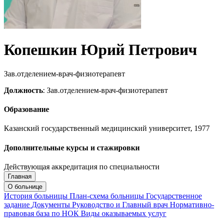
Копешкин Юрий Петрович
Зав.отделением-врач-физиотерапевт
Должность
: Зав.отделением-врач-физиотерапевт
Образование
Казанский государственный медицинский университет, 1977
Дополнительные курсы и стажировки
Действующая аккредитация по специальности
Главная
Запись на приём
Запись подтверждена
О больнице
История больницы
План-схема больницы
Государственное
задание
Документы
Руководство и Главный врач
Нормативно-
правовая база по НОК
Виды оказываемых услуг