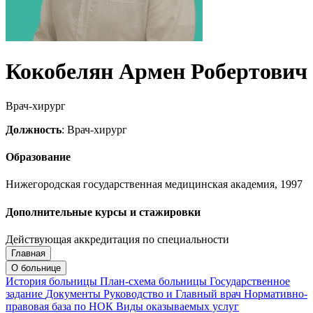
Кокобелян Армен Робертович
Врач-хирург
Должность
: Врач-хирург
Образование
Нижегородская государственная медицинская академия, 1997
Дополнительные курсы и стажировки
Действующая аккредитация по специальности
Главная
Запись на приём
Запись подтверждена
О больнице
История больницы
План-схема больницы
Государственное
задание
Документы
Руководство и Главный врач
Нормативно-
правовая база по НОК
Виды оказываемых услуг