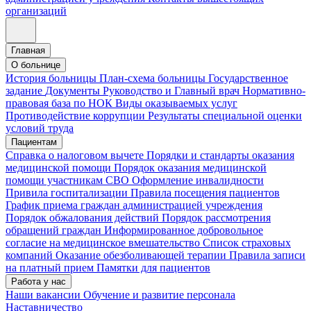
организаций
Главная
О больнице
История больницы
План-схема больницы
Государственное
задание
Документы
Руководство и Главный врач
Нормативно-
правовая база по НОК
Виды оказываемых услуг
Противодействие коррупции
Результаты специальной оценки
условий труда
Пациентам
Справка о налоговом вычете
Порядки и стандарты оказания
медицинской помощи
Порядок оказания медицинской
помощи участникам СВО
Оформление инвалидности
Привила госпитализации
Правила посещения пациентов
График приема граждан администрацией учреждения
Порядок обжалования действий
Порядок рассмотрения
обращений граждан
Информированное добровольное
согласие на медицинское вмешательство
Список страховых
компаний
Оказание обезболивающей терапии
Правила записи
на платный прием
Памятки для пациентов
Работа у нас
Наши вакансии
Обучение и развитие персонала
Наставничество