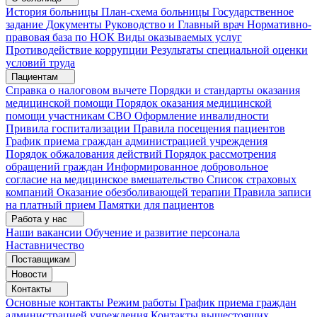
История больницы
План-схема больницы
Государственное
задание
Документы
Руководство и Главный врач
Нормативно-
правовая база по НОК
Виды оказываемых услуг
Противодействие коррупции
Результаты специальной оценки
условий труда
Пациентам
Справка о налоговом вычете
Порядки и стандарты оказания
медицинской помощи
Порядок оказания медицинской
помощи участникам СВО
Оформление инвалидности
Привила госпитализации
Правила посещения пациентов
График приема граждан администрацией учреждения
Порядок обжалования действий
Порядок рассмотрения
обращений граждан
Информированное добровольное
согласие на медицинское вмешательство
Список страховых
компаний
Оказание обезболивающей терапии
Правила записи
на платный прием
Памятки для пациентов
Работа у нас
Наши вакансии
Обучение и развитие персонала
Наставничество
Поставщикам
Новости
Контакты
Основные контакты
Режим работы
График приема граждан
администрацией учреждения
Контакты вышестоящих