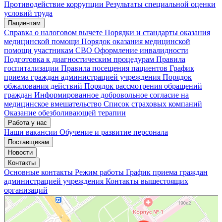
Мои записи
Подтвердить запись
Отмена
Противодействие коррупции
Результаты специальной оценки
условий труда
Пациентам
Справка о налоговом вычете
Порядки и стандарты оказания
медицинской помощи
Порядок оказания медицинской
помощи участникам СВО
Оформление инвалидности
Подготовка к диагностическим процедурам
Правила
госпитализации
Правила посещения пациентов
График
приема граждан администрацией учреждения
Порядок
обжалования действий
Порядок рассмотрения обращений
граждан
Информированное добровольное согласие на
медицинское вмешательство
Список страховых компаний
Оказание обезболивающей терапии
Работа у нас
Наши вакансии
Обучение и развитие персонала
Поставщикам
Новости
Контакты
Основные контакты
Режим работы
График приема граждан
администрацией учреждения
Контакты вышестоящих
организаций
«Нижегородская областная клиническая больница имени Н.А. Семашко»
Отделение больницы, госпиталя в Нижнем Новгороде
Больница для взрослых в Нижнем Новгороде