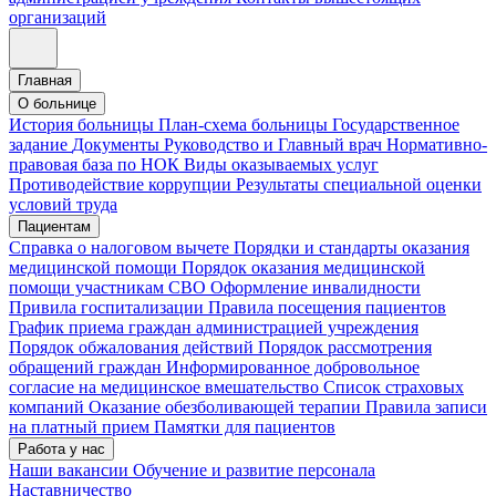
организаций
Главная
О больнице
История больницы
План-схема больницы
Государственное
задание
Документы
Руководство и Главный врач
Нормативно-
правовая база по НОК
Виды оказываемых услуг
Противодействие коррупции
Результаты специальной оценки
условий труда
Пациентам
Справка о налоговом вычете
Порядки и стандарты оказания
медицинской помощи
Порядок оказания медицинской
помощи участникам СВО
Оформление инвалидности
Привила госпитализации
Правила посещения пациентов
График приема граждан администрацией учреждения
Порядок обжалования действий
Порядок рассмотрения
обращений граждан
Информированное добровольное
согласие на медицинское вмешательство
Список страховых
компаний
Оказание обезболивающей терапии
Правила записи
на платный прием
Памятки для пациентов
Работа у нас
Наши вакансии
Обучение и развитие персонала
Наставничество