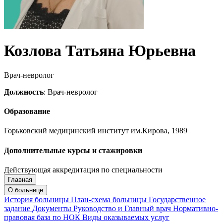
Козлова Татьяна Юрьевна
Врач-невролог
Должность
: Врач-невролог
Образование
Горьковский медицинский институт им.Кирова, 1989
Дополнительные курсы и стажировки
Действующая аккредитация по специальности
Главная
Запись на приём
Запись подтверждена
О больнице
История больницы
План-схема больницы
Государственное
задание
Документы
Руководство и Главный врач
Нормативно-
правовая база по НОК
Виды оказываемых услуг