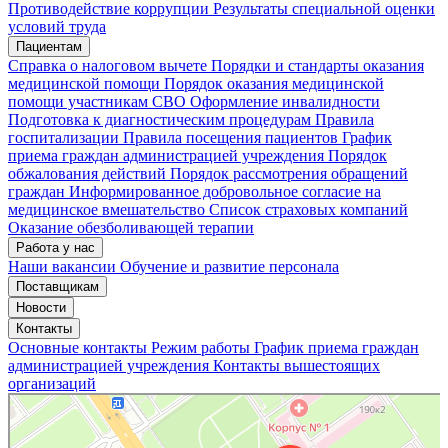
Мои записи
Подтвердить запись
Отмена
Противодействие коррупции
Результаты специальной оценки
условий труда
Пациентам
Справка о налоговом вычете
Порядки и стандарты оказания
медицинской помощи
Порядок оказания медицинской
помощи участникам СВО
Оформление инвалидности
Подготовка к диагностическим процедурам
Правила
госпитализации
Правила посещения пациентов
График
приема граждан администрацией учреждения
Порядок
обжалования действий
Порядок рассмотрения обращений
граждан
Информированное добровольное согласие на
медицинское вмешательство
Список страховых компаний
Оказание обезболивающей терапии
Работа у нас
Наши вакансии
Обучение и развитие персонала
Поставщикам
Новости
Контакты
Основные контакты
Режим работы
График приема граждан
администрацией учреждения
Контакты вышестоящих
организаций
«Нижегородская областная клиническая больница имени Н.А. Семашко»
Отделение больницы, госпиталя в Нижнем Новгороде
Больница для взрослых в Нижнем Новгороде