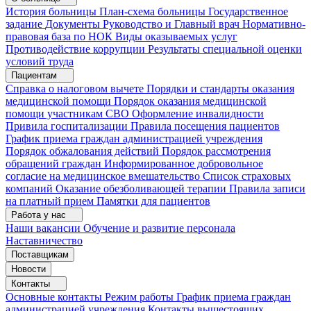
История больницы
План-схема больницы
Государственное
задание
Документы
Руководство и Главный врач
Нормативно-
правовая база по НОК
Виды оказываемых услуг
Противодействие коррупции
Результаты специальной оценки
условий труда
Пациентам
Справка о налоговом вычете
Порядки и стандарты оказания
медицинской помощи
Порядок оказания медицинской
помощи участникам СВО
Оформление инвалидности
Привила госпитализации
Правила посещения пациентов
График приема граждан администрацией учреждения
Порядок обжалования действий
Порядок рассмотрения
обращений граждан
Информированное добровольное
согласие на медицинское вмешательство
Список страховых
компаний
Оказание обезболивающей терапии
Правила записи
на платный прием
Памятки для пациентов
Работа у нас
Наши вакансии
Обучение и развитие персонала
Наставничество
Поставщикам
Новости
Контакты
Основные контакты
Режим работы
График приема граждан
администрацией учреждения
Контакты вышестоящих