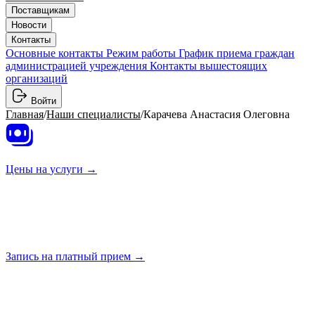
Поставщикам
Новости
Контакты
Основные контакты
Режим работы
График приема граждан
администрацией учреждения
Контакты вышестоящих
организаций
Войти
Главная
/
Наши специалисты
/
Карачева Анастасия Олеговна
Цены на
услуги →
Запись на платный
прием →