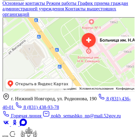
Основные контакты
Режим работы
График приема граждан
администрацией учреждения
Контакты вышестоящих
организаций
«Нижегородская областная клиническая больница имени Н.А. Семашко»
Отделение больницы, госпиталя в Нижнем Новгороде
Больница для взрослых в Нижнем Новгороде
г. Нижний Новгород, ул. Родионова, 190
8 (831) 436-
40-01
8 (831) 438-93-78
Горячая линия
nokb_semashko_nn@mail.52gov.ru