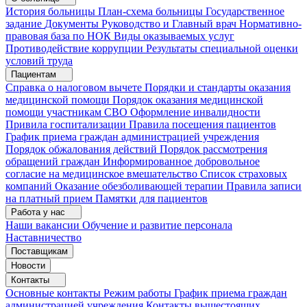
История больницы
План-схема больницы
Государственное
задание
Документы
Руководство и Главный врач
Нормативно-
правовая база по НОК
Виды оказываемых услуг
Противодействие коррупции
Результаты специальной оценки
условий труда
Пациентам
Справка о налоговом вычете
Порядки и стандарты оказания
медицинской помощи
Порядок оказания медицинской
помощи участникам СВО
Оформление инвалидности
Привила госпитализации
Правила посещения пациентов
График приема граждан администрацией учреждения
Порядок обжалования действий
Порядок рассмотрения
обращений граждан
Информированное добровольное
согласие на медицинское вмешательство
Список страховых
компаний
Оказание обезболивающей терапии
Правила записи
на платный прием
Памятки для пациентов
Работа у нас
Наши вакансии
Обучение и развитие персонала
Наставничество
Поставщикам
Новости
Контакты
Основные контакты
Режим работы
График приема граждан
администрацией учреждения
Контакты вышестоящих