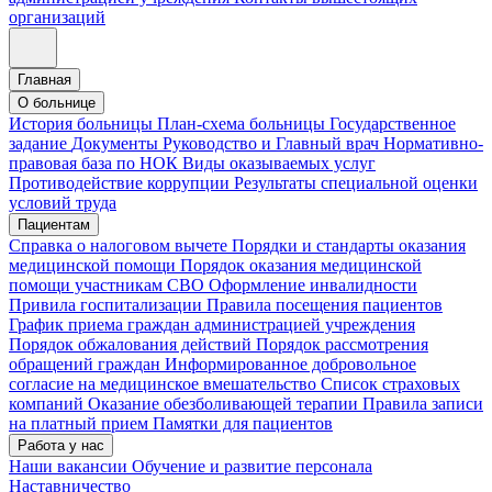
организаций
Главная
О больнице
История больницы
План-схема больницы
Государственное
задание
Документы
Руководство и Главный врач
Нормативно-
правовая база по НОК
Виды оказываемых услуг
Противодействие коррупции
Результаты специальной оценки
условий труда
Пациентам
Справка о налоговом вычете
Порядки и стандарты оказания
медицинской помощи
Порядок оказания медицинской
помощи участникам СВО
Оформление инвалидности
Привила госпитализации
Правила посещения пациентов
График приема граждан администрацией учреждения
Порядок обжалования действий
Порядок рассмотрения
обращений граждан
Информированное добровольное
согласие на медицинское вмешательство
Список страховых
компаний
Оказание обезболивающей терапии
Правила записи
на платный прием
Памятки для пациентов
Работа у нас
Наши вакансии
Обучение и развитие персонала
Наставничество