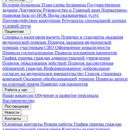
История больницы
План-схема больницы
Государственное
задание
Документы
Руководство и Главный врач
Нормативно-
правовая база по НОК
Виды оказываемых услуг
Противодействие коррупции
Результаты специальной оценки
условий труда
Пациентам
Справка о налоговом вычете
Порядки и стандарты оказания
медицинской помощи
Порядок оказания медицинской
помощи участникам СВО
Оформление инвалидности
Привила госпитализации
Правила посещения пациентов
График приема граждан администрацией учреждения
Порядок обжалования действий
Порядок рассмотрения
обращений граждан
Информированное добровольное
согласие на медицинское вмешательство
Список страховых
компаний
Оказание обезболивающей терапии
Правила записи
на платный прием
Памятки для пациентов
Работа у нас
Наши вакансии
Обучение и развитие персонала
Наставничество
Поставщикам
Новости
Контакты
Основные контакты
Режим работы
График приема граждан
администрацией учреждения
Контакты вышестоящих