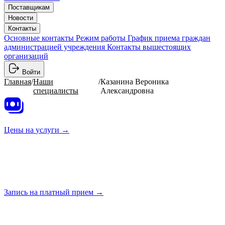
Поставщикам
Новости
Контакты
Основные контакты
Режим работы
График приема граждан
администрацией учреждения
Контакты вышестоящих
организаций
Войти
Главная
/
Наши
/
Казанина Вероника
специалисты
Александровна
Цены на
услуги →
Запись на платный
прием →