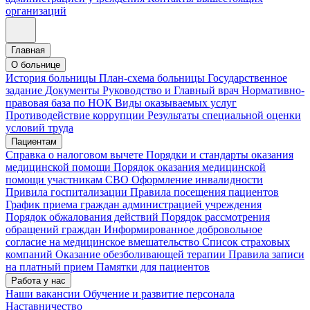
организаций
Главная
О больнице
История больницы
План-схема больницы
Государственное
задание
Документы
Руководство и Главный врач
Нормативно-
правовая база по НОК
Виды оказываемых услуг
Противодействие коррупции
Результаты специальной оценки
условий труда
Пациентам
Справка о налоговом вычете
Порядки и стандарты оказания
медицинской помощи
Порядок оказания медицинской
помощи участникам СВО
Оформление инвалидности
Привила госпитализации
Правила посещения пациентов
График приема граждан администрацией учреждения
Порядок обжалования действий
Порядок рассмотрения
обращений граждан
Информированное добровольное
согласие на медицинское вмешательство
Список страховых
компаний
Оказание обезболивающей терапии
Правила записи
на платный прием
Памятки для пациентов
Работа у нас
Наши вакансии
Обучение и развитие персонала
Наставничество