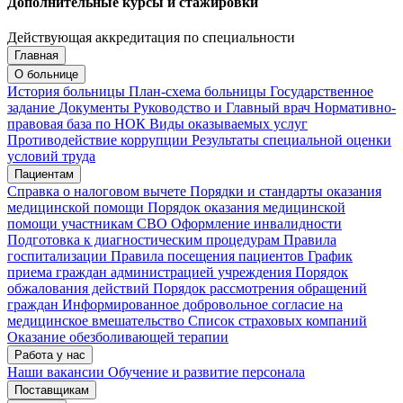
Дополнительные курсы и стажировки
Действующая аккредитация по специальности
Главная
Запись на приём
Запись подтверждена
О больнице
История больницы
План-схема больницы
Государственное
задание
Документы
Руководство и Главный врач
Нормативно-
правовая база по НОК
Виды оказываемых услуг
Мои записи
Подтвердить запись
Отмена
Противодействие коррупции
Результаты специальной оценки
условий труда
Пациентам
Справка о налоговом вычете
Порядки и стандарты оказания
медицинской помощи
Порядок оказания медицинской
помощи участникам СВО
Оформление инвалидности
Подготовка к диагностическим процедурам
Правила
госпитализации
Правила посещения пациентов
График
приема граждан администрацией учреждения
Порядок
обжалования действий
Порядок рассмотрения обращений
граждан
Информированное добровольное согласие на
медицинское вмешательство
Список страховых компаний
Оказание обезболивающей терапии
Работа у нас
Наши вакансии
Обучение и развитие персонала
Поставщикам