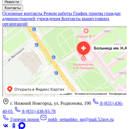
Новости
Контакты
Основные контакты
Режим работы
График приема граждан
администрацией учреждения
Контакты вышестоящих
организаций
«Нижегородская областная клиническая больница имени Н.А. Семашко»
Отделение больницы, госпиталя в Нижнем Новгороде
Больница для взрослых в Нижнем Новгороде
г. Нижний Новгород, ул. Родионова, 190
8 (831) 436-
40-01
8 (831) 438-93-78
Горячая линия
nokb_semashko_nn@mail.52gov.ru