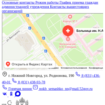
Основные контакты
Режим работы
График приема граждан
администрацией учреждения
Контакты вышестоящих
организаций
«Нижегородская областная клиническая больница имени Н.А. Семашко»
Отделение больницы, госпиталя в Нижнем Новгороде
Больница для взрослых в Нижнем Новгороде
г. Нижний Новгород, ул. Родионова, 190
8 (831) 436-
40-01
8 (831) 438-93-78
Горячая линия
nokb_semashko_nn@mail.52gov.ru