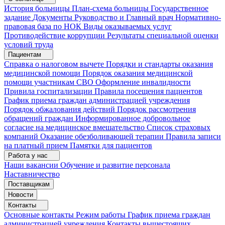
История больницы
План-схема больницы
Государственное
задание
Документы
Руководство и Главный врач
Нормативно-
правовая база по НОК
Виды оказываемых услуг
Противодействие коррупции
Результаты специальной оценки
условий труда
Пациентам
Справка о налоговом вычете
Порядки и стандарты оказания
медицинской помощи
Порядок оказания медицинской
помощи участникам СВО
Оформление инвалидности
Привила госпитализации
Правила посещения пациентов
График приема граждан администрацией учреждения
Порядок обжалования действий
Порядок рассмотрения
обращений граждан
Информированное добровольное
согласие на медицинское вмешательство
Список страховых
компаний
Оказание обезболивающей терапии
Правила записи
на платный прием
Памятки для пациентов
Работа у нас
Наши вакансии
Обучение и развитие персонала
Наставничество
Поставщикам
Новости
Контакты
Основные контакты
Режим работы
График приема граждан
администрацией учреждения
Контакты вышестоящих