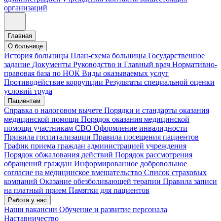
организаций
Главная
О больнице
История больницы
План-схема больницы
Государственное
задание
Документы
Руководство и Главный врач
Нормативно-
правовая база по НОК
Виды оказываемых услуг
Противодействие коррупции
Результаты специальной оценки
условий труда
Пациентам
Справка о налоговом вычете
Порядки и стандарты оказания
медицинской помощи
Порядок оказания медицинской
помощи участникам СВО
Оформление инвалидности
Привила госпитализации
Правила посещения пациентов
График приема граждан администрацией учреждения
Порядок обжалования действий
Порядок рассмотрения
обращений граждан
Информированное добровольное
согласие на медицинское вмешательство
Список страховых
компаний
Оказание обезболивающей терапии
Правила записи
на платный прием
Памятки для пациентов
Работа у нас
Наши вакансии
Обучение и развитие персонала
Наставничество