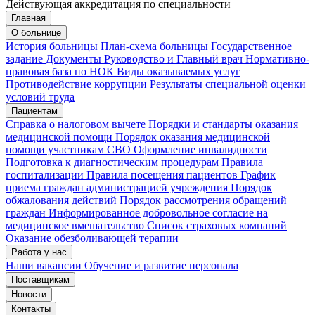
Действующая аккредитация по специальности
Главная
Запись на приём
Запись подтверждена
О больнице
История больницы
План-схема больницы
Государственное
задание
Документы
Руководство и Главный врач
Нормативно-
правовая база по НОК
Виды оказываемых услуг
Мои записи
Подтвердить запись
Отмена
Противодействие коррупции
Результаты специальной оценки
условий труда
Пациентам
Справка о налоговом вычете
Порядки и стандарты оказания
медицинской помощи
Порядок оказания медицинской
помощи участникам СВО
Оформление инвалидности
Подготовка к диагностическим процедурам
Правила
госпитализации
Правила посещения пациентов
График
приема граждан администрацией учреждения
Порядок
обжалования действий
Порядок рассмотрения обращений
граждан
Информированное добровольное согласие на
медицинское вмешательство
Список страховых компаний
Оказание обезболивающей терапии
Работа у нас
Наши вакансии
Обучение и развитие персонала
Поставщикам
Новости
Контакты