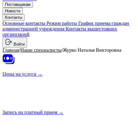
Поставщикам
Новости
Контакты
Основные контакты
Режим работы
График приема граждан
администрацией учреждения
Контакты вышестоящих
организаций
Войти
Главная
/
Наши специалисты
/
Журко Наталья Викторовна
Цены на
услуги →
Запись на платный
прием →