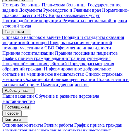
История больницы
План-схема больницы
Государственное
задание
Документы
Руководство и Главный врач
Нормативно-
правовая база по НОК
Виды оказываемых услуг
Противодействие коррупции
Результаты специальной оценки
условий труда
Пациентам
Справка о налоговом вычете
Порядки и стандарты оказания
медицинской помощи
Порядок оказания медицинской
помощи участникам СВО
Оформление инвалидности
Привила госпитализации
Правила посещения пациентов
График приема граждан администрацией учреждения
Порядок обжалования действий
Порядок рассмотрения
обращений граждан
Информированное добровольное
согласие на медицинское вмешательство
Список страховых
компаний
Оказание обезболивающей терапии
Правила записи
на платный прием
Памятки для пациентов
Работа у нас
Наши вакансии
Обучение и развитие персонала
Наставничество
Поставщикам
Новости
Контакты
Основные контакты
Режим работы
График приема граждан
администрацией учреждения
Контакты вышестоящих