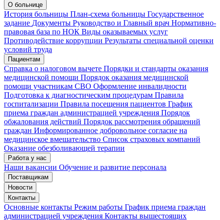
Запись на приём
Запись подтверждена
О больнице
История больницы
План-схема больницы
Государственное
задание
Документы
Руководство и Главный врач
Нормативно-
правовая база по НОК
Виды оказываемых услуг
Мои записи
Подтвердить запись
Отмена
Противодействие коррупции
Результаты специальной оценки
условий труда
Пациентам
Справка о налоговом вычете
Порядки и стандарты оказания
медицинской помощи
Порядок оказания медицинской
помощи участникам СВО
Оформление инвалидности
Подготовка к диагностическим процедурам
Правила
госпитализации
Правила посещения пациентов
График
приема граждан администрацией учреждения
Порядок
обжалования действий
Порядок рассмотрения обращений
граждан
Информированное добровольное согласие на
медицинское вмешательство
Список страховых компаний
Оказание обезболивающей терапии
Работа у нас
Наши вакансии
Обучение и развитие персонала
Поставщикам
Новости
Контакты
Основные контакты
Режим работы
График приема граждан
администрацией учреждения
Контакты вышестоящих