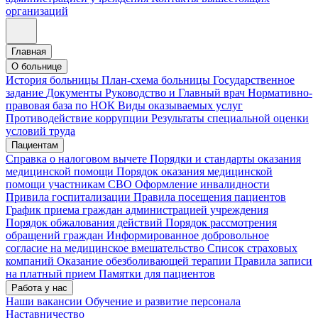
организаций
Главная
О больнице
История больницы
План-схема больницы
Государственное
задание
Документы
Руководство и Главный врач
Нормативно-
правовая база по НОК
Виды оказываемых услуг
Противодействие коррупции
Результаты специальной оценки
условий труда
Пациентам
Справка о налоговом вычете
Порядки и стандарты оказания
медицинской помощи
Порядок оказания медицинской
помощи участникам СВО
Оформление инвалидности
Привила госпитализации
Правила посещения пациентов
График приема граждан администрацией учреждения
Порядок обжалования действий
Порядок рассмотрения
обращений граждан
Информированное добровольное
согласие на медицинское вмешательство
Список страховых
компаний
Оказание обезболивающей терапии
Правила записи
на платный прием
Памятки для пациентов
Работа у нас
Наши вакансии
Обучение и развитие персонала
Наставничество