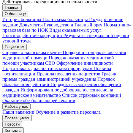
Действующая аккредитация по специальности
Главная
Запись на приём
Запись подтверждена
О больнице
История больницы
План-схема больницы
Государственное
задание
Документы
Руководство и Главный врач
Нормативно-
правовая база по НОК
Виды оказываемых услуг
Мои записи
Подтвердить запись
Отмена
Противодействие коррупции
Результаты специальной оценки
условий труда
Пациентам
Справка о налоговом вычете
Порядки и стандарты оказания
медицинской помощи
Порядок оказания медицинской
помощи участникам СВО
Оформление инвалидности
Подготовка к диагностическим процедурам
Правила
госпитализации
Правила посещения пациентов
График
приема граждан администрацией учреждения
Порядок
обжалования действий
Порядок рассмотрения обращений
граждан
Информированное добровольное согласие на
медицинское вмешательство
Список страховых компаний
Оказание обезболивающей терапии
Работа у нас
Наши вакансии
Обучение и развитие персонала
Поставщикам
Новости
Контакты