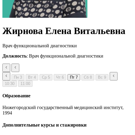
Жирнова Елена Витальевна
Врач функциональной диагностики
Должность
: Врач функциональной диагностики
Пн
3
Вт
4
Ср
5
Чт
6
Пт
7
Сб
8
Вс
9
10:30
11:00
Образование
Нижегородский государственный медицинский институт,
1994
Дополнительные курсы и стажировки