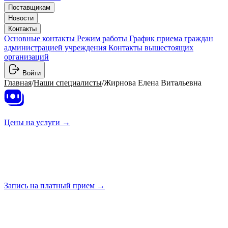
Поставщикам
Новости
Контакты
Основные контакты
Режим работы
График приема граждан
администрацией учреждения
Контакты вышестоящих
организаций
Войти
Главная
/
Наши специалисты
/
Жирнова Елена Витальевна
Цены на
услуги →
Запись на платный
прием →