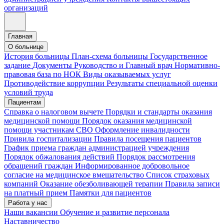
организаций
Главная
О больнице
История больницы
План-схема больницы
Государственное
задание
Документы
Руководство и Главный врач
Нормативно-
правовая база по НОК
Виды оказываемых услуг
Противодействие коррупции
Результаты специальной оценки
условий труда
Пациентам
Справка о налоговом вычете
Порядки и стандарты оказания
медицинской помощи
Порядок оказания медицинской
помощи участникам СВО
Оформление инвалидности
Привила госпитализации
Правила посещения пациентов
График приема граждан администрацией учреждения
Порядок обжалования действий
Порядок рассмотрения
обращений граждан
Информированное добровольное
согласие на медицинское вмешательство
Список страховых
компаний
Оказание обезболивающей терапии
Правила записи
на платный прием
Памятки для пациентов
Работа у нас
Наши вакансии
Обучение и развитие персонала
Наставничество