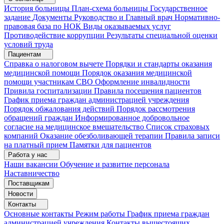
История больницы
План-схема больницы
Государственное
задание
Документы
Руководство и Главный врач
Нормативно-
правовая база по НОК
Виды оказываемых услуг
Противодействие коррупции
Результаты специальной оценки
условий труда
Пациентам
Справка о налоговом вычете
Порядки и стандарты оказания
медицинской помощи
Порядок оказания медицинской
помощи участникам СВО
Оформление инвалидности
Привила госпитализации
Правила посещения пациентов
График приема граждан администрацией учреждения
Порядок обжалования действий
Порядок рассмотрения
обращений граждан
Информированное добровольное
согласие на медицинское вмешательство
Список страховых
компаний
Оказание обезболивающей терапии
Правила записи
на платный прием
Памятки для пациентов
Работа у нас
Наши вакансии
Обучение и развитие персонала
Наставничество
Поставщикам
Новости
Контакты
Основные контакты
Режим работы
График приема граждан
администрацией учреждения
Контакты вышестоящих