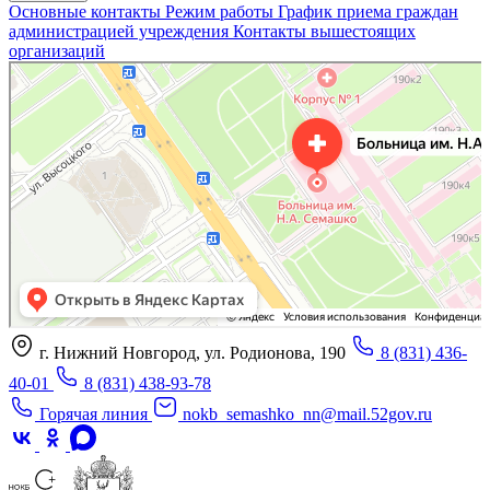
Основные контакты
Режим работы
График приема граждан
администрацией учреждения
Контакты вышестоящих
организаций
«Нижегородская областная клиническая больница имени Н.А. Семашко»
Отделение больницы, госпиталя в Нижнем Новгороде
Больница для взрослых в Нижнем Новгороде
г. Нижний Новгород, ул. Родионова, 190
8 (831) 436-
40-01
8 (831) 438-93-78
Горячая линия
nokb_semashko_nn@mail.52gov.ru