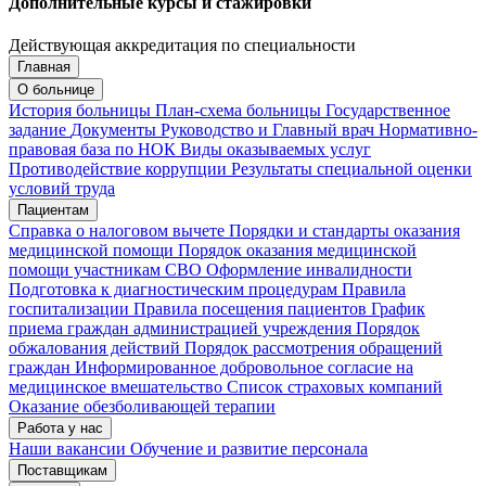
Дополнительные курсы и стажировки
Действующая аккредитация по специальности
Главная
Запись на приём
Запись подтверждена
О больнице
История больницы
План-схема больницы
Государственное
задание
Документы
Руководство и Главный врач
Нормативно-
правовая база по НОК
Виды оказываемых услуг
Мои записи
Подтвердить запись
Отмена
Противодействие коррупции
Результаты специальной оценки
условий труда
Пациентам
Справка о налоговом вычете
Порядки и стандарты оказания
медицинской помощи
Порядок оказания медицинской
помощи участникам СВО
Оформление инвалидности
Подготовка к диагностическим процедурам
Правила
госпитализации
Правила посещения пациентов
График
приема граждан администрацией учреждения
Порядок
обжалования действий
Порядок рассмотрения обращений
граждан
Информированное добровольное согласие на
медицинское вмешательство
Список страховых компаний
Оказание обезболивающей терапии
Работа у нас
Наши вакансии
Обучение и развитие персонала
Поставщикам