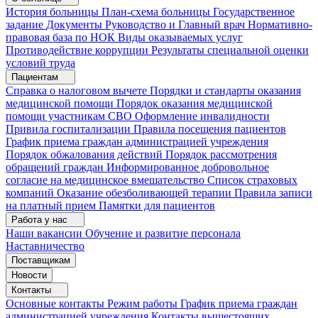
История больницы
План-схема больницы
Государственное
задание
Документы
Руководство и Главный врач
Нормативно-
правовая база по НОК
Виды оказываемых услуг
Противодействие коррупции
Результаты специальной оценки
условий труда
Пациентам
Справка о налоговом вычете
Порядки и стандарты оказания
медицинской помощи
Порядок оказания медицинской
помощи участникам СВО
Оформление инвалидности
Привила госпитализации
Правила посещения пациентов
График приема граждан администрацией учреждения
Порядок обжалования действий
Порядок рассмотрения
обращений граждан
Информированное добровольное
согласие на медицинское вмешательство
Список страховых
компаний
Оказание обезболивающей терапии
Правила записи
на платный прием
Памятки для пациентов
Работа у нас
Наши вакансии
Обучение и развитие персонала
Наставничество
Поставщикам
Новости
Контакты
Основные контакты
Режим работы
График приема граждан
администрацией учреждения
Контакты вышестоящих