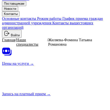
Поставщикам
Новости
Контакты
Основные контакты
Режим работы
График приема граждан
администрацией учреждения
Контакты вышестоящих
организаций
Войти
Главная
/
Наши
/
Жиляева-Фомина Татьяна
специалисты
Романовна
Цены на
услуги →
Запись на платный
прием →