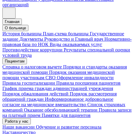
организаций
Главная
О больнице
История больницы
План-схема больницы
Государственное
задание
Документы
Руководство и Главный врач
Нормативно-
правовая база по НОК
Виды оказываемых услуг
Противодействие коррупции
Результаты специальной оценки
условий труда
Пациентам
Справка о налоговом вычете
Порядки и стандарты оказания
медицинской помощи
Порядок оказания медицинской
помощи участникам СВО
Оформление инвалидности
Привила госпитализации
Правила посещения пациентов
График приема граждан администрацией учреждения
Порядок обжалования действий
Порядок рассмотрения
обращений граждан
Информированное добровольное
согласие на медицинское вмешательство
Список страховых
компаний
Оказание обезболивающей терапии
Правила записи
на платный прием
Памятки для пациентов
Работа у нас
Наши вакансии
Обучение и развитие персонала
Наставничество