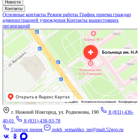
Новости
Контакты
Основные контакты
Режим работы
График приема граждан
администрацией учреждения
Контакты вышестоящих
организаций
«Нижегородская областная клиническая больница имени Н.А. Семашко»
Отделение больницы, госпиталя в Нижнем Новгороде
Больница для взрослых в Нижнем Новгороде
г. Нижний Новгород, ул. Родионова, 190
8 (831) 436-
40-01
8 (831) 438-93-78
Горячая линия
nokb_semashko_nn@mail.52gov.ru