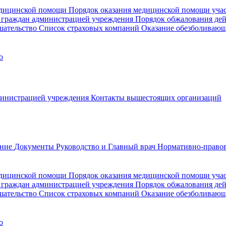
медицинской помощи
Порядок оказания медицинской помощи уч
 граждан администрацией учреждения
Порядок обжалования де
шательство
Список страховых компаний
Оказание обезболиваю
о
министрацией учреждения
Контакты вышестоящих организаций
ание
Документы
Руководство и Главный врач
Нормативно-правов
едицинской помощи
Порядок оказания медицинской помощи уч
 граждан администрацией учреждения
Порядок обжалования де
шательство
Список страховых компаний
Оказание обезболивающ
о