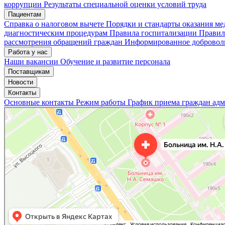
коррупции
Результаты специальной оценки условий труда
Пациентам
Мои записи
Подтвердить запись
Отмена
Справка о налоговом вычете
Порядки и стандарты оказания м
диагностическим процедурам
Правила госпитализации
Правил
рассмотрения обращений граждан
Информированное доброволь
Работа у нас
Наши вакансии
Обучение и развитие персонала
Поставщикам
Новости
Контакты
Основные контакты
Режим работы
График приема граждан ад
«Нижегородская областная клиническая больница имени Н.А. Семашко»
Отделение больницы, госпиталя в Нижнем Новгороде
Больница для взрослых в Нижнем Новгороде