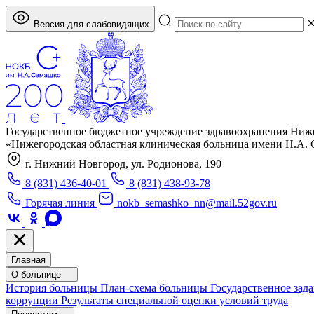
Версия для слабовидящих
Государственное бюджетное учреждение здравоохранения Ниж
«Нижегородская областная клиническая больница имени Н.А.
г. Нижний Новгород, ул. Родионова, 190
8 (831) 436-40-01
8 (831) 438-93-78
Горячая линия
nokb_semashko_nn@mail.52gov.ru
Главная
О больнице
История больницы
План-схема больницы
Государственное зад
коррупции
Результаты специальной оценки условий труда