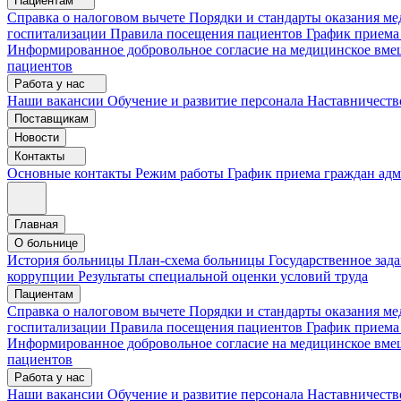
Пациентам
Справка о налоговом вычете
Порядки и стандарты оказания 
госпитализации
Правила посещения пациентов
График приема
Информированное добровольное согласие на медицинское вме
пациентов
Работа у нас
Наши вакансии
Обучение и развитие персонала
Наставничеств
Поставщикам
Новости
Контакты
Основные контакты
Режим работы
График приема граждан ад
Главная
О больнице
История больницы
План-схема больницы
Государственное зад
коррупции
Результаты специальной оценки условий труда
Пациентам
Справка о налоговом вычете
Порядки и стандарты оказания м
госпитализации
Правила посещения пациентов
График приема
Информированное добровольное согласие на медицинское вме
пациентов
Работа у нас
Наши вакансии
Обучение и развитие персонала
Наставничеств