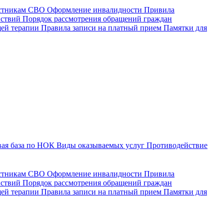
астникам СВО
Оформление инвалидности
Привила
йствий
Порядок рассмотрения обращений граждан
щей терапии
Правила записи на платный прием
Памятки для
ая база по НОК
Виды оказываемых услуг
Противодействие
астникам СВО
Оформление инвалидности
Привила
йствий
Порядок рассмотрения обращений граждан
ей терапии
Правила записи на платный прием
Памятки для