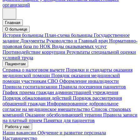
организаций
Главная
О больнице
История больницы
План-схема больницы
Государственное
задание
Документы
Руководство и Главный врач
Нормативно-
правовая база по НОК
Виды оказываемых услуг
Противодействие коррупции
Результаты специальной оценки
условий труда
Пациентам
Справка о налоговом вычете
Порядки и стандарты оказания
медицинской помощи
Порядок оказания медицинской
помощи участникам СВО
Оформление инвалидности
Привила госпитализации
Правила посещения пациентов
График приема граждан администрацией учреждения
Порядок обжалования действий
Порядок рассмотрения
обращений граждан
Информированное добровольное
согласие на медицинское вмешательство
Список страховых
компаний
Оказание обезболивающей терапии
Правила записи
на платный прием
Памятки для пациентов
Работа у нас
Наши вакансии
Обучение и развитие персонала
Наставничество