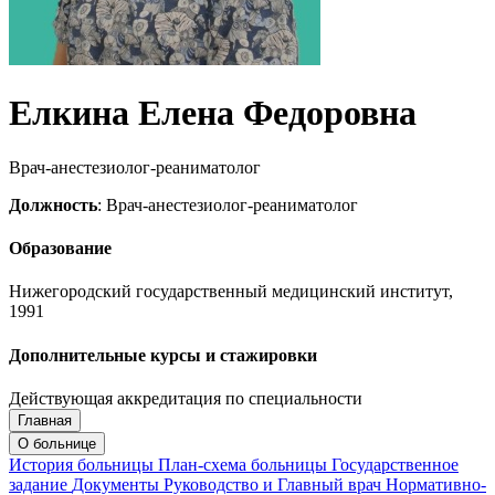
Елкина Елена Федоровна
Врач-анестезиолог-реаниматолог
Должность
: Врач-анестезиолог-реаниматолог
Образование
Нижегородский государственный медицинский институт,
1991
Дополнительные курсы и стажировки
Действующая аккредитация по специальности
Главная
Запись на приём
Запись подтверждена
О больнице
История больницы
План-схема больницы
Государственное
задание
Документы
Руководство и Главный врач
Нормативно-