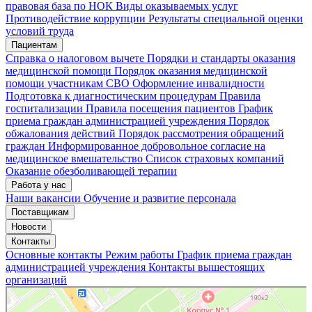
правовая база по НОК
Виды оказываемых услуг
Мои записи
Подтвердить запись
Отмена
Противодействие коррупции
Результаты специальной оценки
условий труда
Пациентам
Справка о налоговом вычете
Порядки и стандарты оказания
медицинской помощи
Порядок оказания медицинской
помощи участникам СВО
Оформление инвалидности
Подготовка к диагностическим процедурам
Правила
госпитализации
Правила посещения пациентов
График
приема граждан администрацией учреждения
Порядок
обжалования действий
Порядок рассмотрения обращений
граждан
Информированное добровольное согласие на
медицинское вмешательство
Список страховых компаний
Оказание обезболивающей терапии
Работа у нас
Наши вакансии
Обучение и развитие персонала
Поставщикам
Новости
Контакты
Основные контакты
Режим работы
График приема граждан
администрацией учреждения
Контакты вышестоящих
организаций
«Нижегородская областная клиническая больница имени Н.А. Семашко»
Отделение больницы, госпиталя в Нижнем Новгороде
Больница для взрослых в Нижнем Новгороде