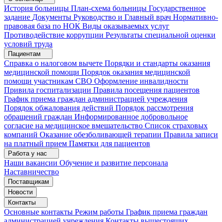
История больницы
План-схема больницы
Государственное
задание
Документы
Руководство и Главный врач
Нормативно-
правовая база по НОК
Виды оказываемых услуг
Противодействие коррупции
Результаты специальной оценки
условий труда
Пациентам
Справка о налоговом вычете
Порядки и стандарты оказания
медицинской помощи
Порядок оказания медицинской
помощи участникам СВО
Оформление инвалидности
Привила госпитализации
Правила посещения пациентов
График приема граждан администрацией учреждения
Порядок обжалования действий
Порядок рассмотрения
обращений граждан
Информированное добровольное
согласие на медицинское вмешательство
Список страховых
компаний
Оказание обезболивающей терапии
Правила записи
на платный прием
Памятки для пациентов
Работа у нас
Наши вакансии
Обучение и развитие персонала
Наставничество
Поставщикам
Новости
Контакты
Основные контакты
Режим работы
График приема граждан
администрацией учреждения
Контакты вышестоящих