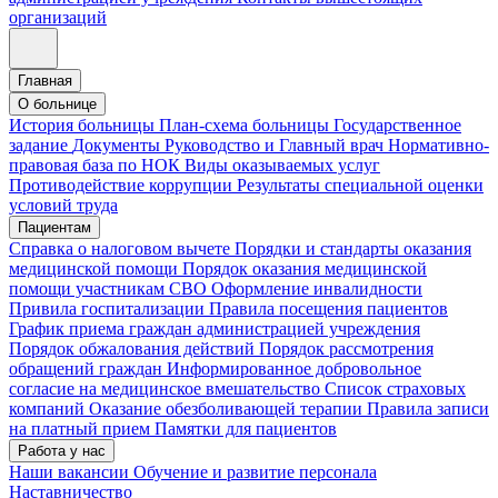
организаций
Главная
О больнице
История больницы
План-схема больницы
Государственное
задание
Документы
Руководство и Главный врач
Нормативно-
правовая база по НОК
Виды оказываемых услуг
Противодействие коррупции
Результаты специальной оценки
условий труда
Пациентам
Справка о налоговом вычете
Порядки и стандарты оказания
медицинской помощи
Порядок оказания медицинской
помощи участникам СВО
Оформление инвалидности
Привила госпитализации
Правила посещения пациентов
График приема граждан администрацией учреждения
Порядок обжалования действий
Порядок рассмотрения
обращений граждан
Информированное добровольное
согласие на медицинское вмешательство
Список страховых
компаний
Оказание обезболивающей терапии
Правила записи
на платный прием
Памятки для пациентов
Работа у нас
Наши вакансии
Обучение и развитие персонала
Наставничество