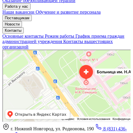
Оказание обезболивающей терапии
Работа у нас
Наши вакансии
Обучение и развитие персонала
Поставщикам
Новости
Контакты
Основные контакты
Режим работы
График приема граждан
администрацией учреждения
Контакты вышестоящих
организаций
«Нижегородская областная клиническая больница имени Н.А. Семашко»
Отделение больницы, госпиталя в Нижнем Новгороде
Больница для взрослых в Нижнем Новгороде
г. Нижний Новгород, ул. Родионова, 190
8 (831) 436-