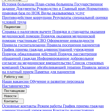
История больницы
План-схема больницы
Государственное
задание
Документы
Руководство и Главный врач
Нормативно-
правовая база по НОК
Виды оказываемых услуг
Противодействие коррупции
Результаты специальной оценки
условий труда
Пациентам
Справка о налоговом вычете
Порядки и стандарты оказания
медицинской помощи
Порядок оказания медицинской
помощи участникам СВО
Оформление инвалидности
Привила госпитализации
Правила посещения пациентов
График приема граждан администрацией учреждения
Порядок обжалования действий
Порядок рассмотрения
обращений граждан
Информированное добровольное
согласие на медицинское вмешательство
Список страховых
компаний
Оказание обезболивающей терапии
Правила записи
на платный прием
Памятки для пациентов
Работа у нас
Наши вакансии
Обучение и развитие персонала
Наставничество
Поставщикам
Новости
Контакты
Основные контакты
Режим работы
График приема граждан
администрацией учреждения
Контакты вышестоящих