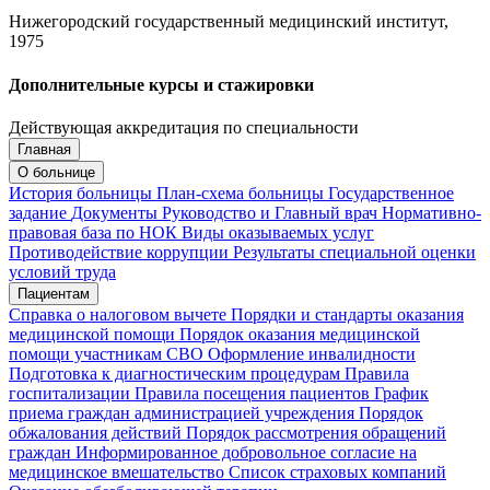
Нижегородский государственный медицинский институт,
1975
Дополнительные курсы и стажировки
Действующая аккредитация по специальности
Главная
Запись на приём
Запись подтверждена
О больнице
История больницы
План-схема больницы
Государственное
задание
Документы
Руководство и Главный врач
Нормативно-
правовая база по НОК
Виды оказываемых услуг
Мои записи
Подтвердить запись
Отмена
Противодействие коррупции
Результаты специальной оценки
условий труда
Пациентам
Справка о налоговом вычете
Порядки и стандарты оказания
медицинской помощи
Порядок оказания медицинской
помощи участникам СВО
Оформление инвалидности
Подготовка к диагностическим процедурам
Правила
госпитализации
Правила посещения пациентов
График
приема граждан администрацией учреждения
Порядок
обжалования действий
Порядок рассмотрения обращений
граждан
Информированное добровольное согласие на
медицинское вмешательство
Список страховых компаний