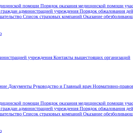
медицинской помощи
Порядок оказания медицинской помощи уч
 граждан администрацией учреждения
Порядок обжалования де
шательство
Список страховых компаний
Оказание обезболиваю
о
министрацией учреждения
Контакты вышестоящих организаций
ание
Документы
Руководство и Главный врач
Нормативно-правов
едицинской помощи
Порядок оказания медицинской помощи уч
 граждан администрацией учреждения
Порядок обжалования де
шательство
Список страховых компаний
Оказание обезболивающ
о