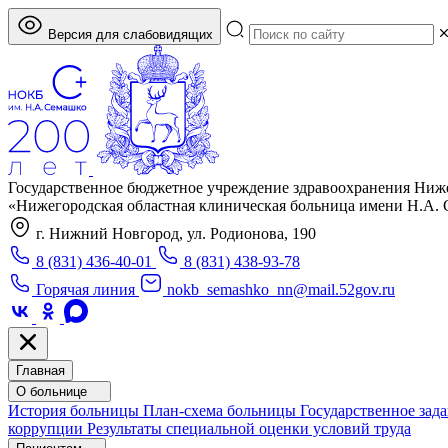
Версия для слабовидящих
Государственное бюджетное учреждение здравоохранения Ниж
«Нижегородская областная клиническая больница имени Н.А.
г. Нижний Новгород, ул. Родионова, 190
8 (831) 436-40-01
8 (831) 438-93-78
Горячая линия
nokb_semashko_nn@mail.52gov.ru
Главная
О больнице
История больницы
План-схема больницы
Государственное зад
коррупции
Результаты специальной оценки условий труда