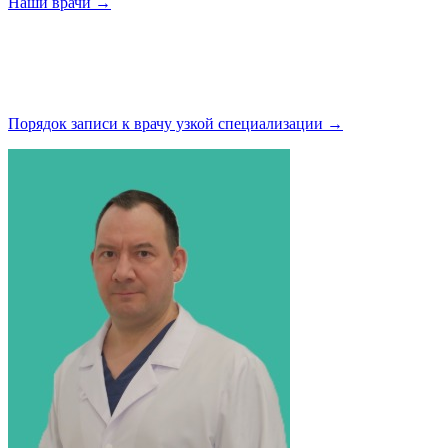
Наши
врачи →
Порядок записи к врачу узкой
специализации →