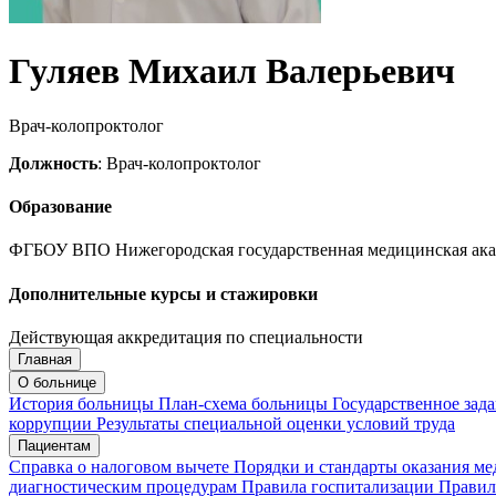
Гуляев Михаил Валерьевич
Врач-колопроктолог
Должность
: Врач-колопроктолог
Образование
ФГБОУ ВПО Нижегородская государственная медицинская ака
Дополнительные курсы и стажировки
Действующая аккредитация по специальности
Главная
Запись на приём
Запись подтверждена
О больнице
История больницы
План-схема больницы
Государственное зад
коррупции
Результаты специальной оценки условий труда
Пациентам
Мои записи
Подтвердить запись
Отмена
Справка о налоговом вычете
Порядки и стандарты оказания м
диагностическим процедурам
Правила госпитализации
Правил