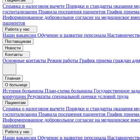
Пациентам
Справка о налоговом вычете
Порядки и стандарты оказания 
госпитализации
Правила посещения пациентов
График приема
Информированное добровольное согласие на медицинское вме
пациентов
Работа у нас
Наши вакансии
Обучение и развитие персонала
Наставничеств
Поставщикам
Новости
Контакты
Основные контакты
Режим работы
График приема граждан ад
Главная
О больнице
История больницы
План-схема больницы
Государственное зад
коррупции
Результаты специальной оценки условий труда
Пациентам
Справка о налоговом вычете
Порядки и стандарты оказания м
госпитализации
Правила посещения пациентов
График приема
Информированное добровольное согласие на медицинское вме
пациентов
Работа у нас
Наши вакансии
Обучение и развитие персонала
Наставничеств