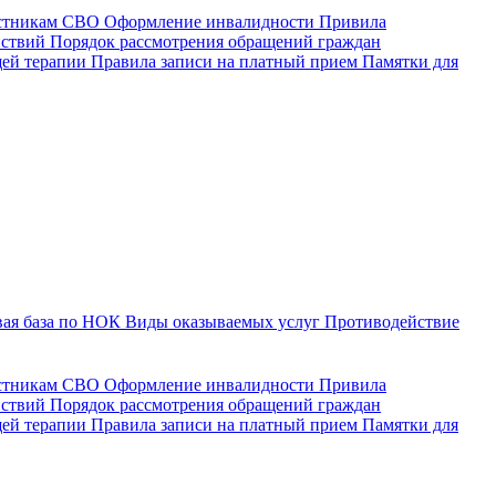
астникам СВО
Оформление инвалидности
Привила
йствий
Порядок рассмотрения обращений граждан
щей терапии
Правила записи на платный прием
Памятки для
ая база по НОК
Виды оказываемых услуг
Противодействие
астникам СВО
Оформление инвалидности
Привила
йствий
Порядок рассмотрения обращений граждан
ей терапии
Правила записи на платный прием
Памятки для