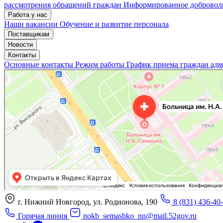
рассмотрения обращений граждан
Информированное доброволь
Работа у нас
Наши вакансии
Обучение и развитие персонала
Поставщикам
Новости
Контакты
Основные контакты
Режим работы
График приема граждан ад
«Нижегородская областная клиническая больница имени Н.А. Семашко»
Отделение больницы, госпиталя в Нижнем Новгороде
Больница для взрослых в Нижнем Новгороде
г. Нижний Новгород, ул. Родионова, 190
8 (831) 436-40
Горячая линия
nokb_semashko_nn@mail.52gov.ru