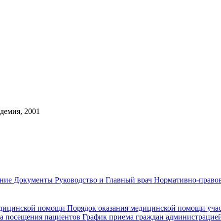
демия, 2001
ание
Документы
Руководство и Главный врач
Нормативно-правов
едицинской помощи
Порядок оказания медицинской помощи уч
а посещения пациентов
График приема граждан администрацие