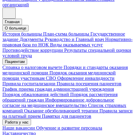
организаций
Главная
О больнице
История больницы
План-схема больницы
Государственное
задание
Документы
Руководство и Главный врач
Нормативно-
правовая база по НОК
Виды оказываемых услуг
Противодействие коррупции
Результаты специальной оценки
условий труда
Пациентам
Справка о налоговом вычете
Порядки и стандарты оказания
медицинской помощи
Порядок оказания медицинской
помощи участникам СВО
Оформление инвалидности
Привила госпитализации
Правила посещения пациентов
График приема граждан администрацией учреждения
Порядок обжалования действий
Порядок рассмотрения
обращений граждан
Информированное добровольное
согласие на медицинское вмешательство
Список страховых
компаний
Оказание обезболивающей терапии
Правила записи
на платный прием
Памятки для пациентов
Работа у нас
Наши вакансии
Обучение и развитие персонала
Наставничество