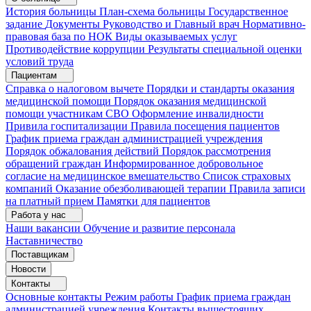
История больницы
План-схема больницы
Государственное
задание
Документы
Руководство и Главный врач
Нормативно-
правовая база по НОК
Виды оказываемых услуг
Противодействие коррупции
Результаты специальной оценки
условий труда
Пациентам
Справка о налоговом вычете
Порядки и стандарты оказания
медицинской помощи
Порядок оказания медицинской
помощи участникам СВО
Оформление инвалидности
Привила госпитализации
Правила посещения пациентов
График приема граждан администрацией учреждения
Порядок обжалования действий
Порядок рассмотрения
обращений граждан
Информированное добровольное
согласие на медицинское вмешательство
Список страховых
компаний
Оказание обезболивающей терапии
Правила записи
на платный прием
Памятки для пациентов
Работа у нас
Наши вакансии
Обучение и развитие персонала
Наставничество
Поставщикам
Новости
Контакты
Основные контакты
Режим работы
График приема граждан
администрацией учреждения
Контакты вышестоящих