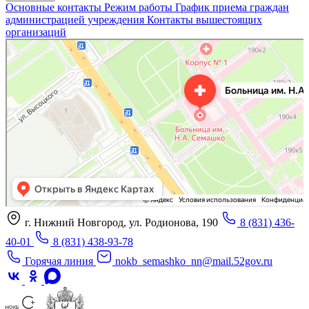
Основные контакты
Режим работы
График приема граждан
администрацией учреждения
Контакты вышестоящих
организаций
«Нижегородская областная клиническая больница имени Н.А. Семашко»
Отделение больницы, госпиталя в Нижнем Новгороде
Больница для взрослых в Нижнем Новгороде
г. Нижний Новгород, ул. Родионова, 190
8 (831) 436-
40-01
8 (831) 438-93-78
Горячая линия
nokb_semashko_nn@mail.52gov.ru