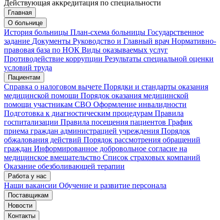
Действующая аккредитация по специальности
Главная
Запись на приём
Запись подтверждена
О больнице
История больницы
План-схема больницы
Государственное
задание
Документы
Руководство и Главный врач
Нормативно-
правовая база по НОК
Виды оказываемых услуг
Мои записи
Подтвердить запись
Отмена
Противодействие коррупции
Результаты специальной оценки
условий труда
Пациентам
Справка о налоговом вычете
Порядки и стандарты оказания
медицинской помощи
Порядок оказания медицинской
помощи участникам СВО
Оформление инвалидности
Подготовка к диагностическим процедурам
Правила
госпитализации
Правила посещения пациентов
График
приема граждан администрацией учреждения
Порядок
обжалования действий
Порядок рассмотрения обращений
граждан
Информированное добровольное согласие на
медицинское вмешательство
Список страховых компаний
Оказание обезболивающей терапии
Работа у нас
Наши вакансии
Обучение и развитие персонала
Поставщикам
Новости
Контакты