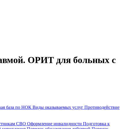
равмой. ОРИТ для больных с
ая база по НОК
Виды оказываемых услуг
Противодействие
астникам СВО
Оформление инвалидности
Подготовка к
й учреждения
Порядок обжалования действий
Порядок