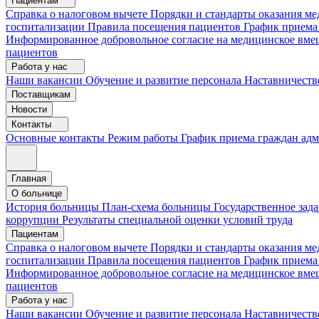
Пациентам
Справка о налоговом вычете
Порядки и стандарты оказания 
госпитализации
Правила посещения пациентов
График приема
Информированное добровольное согласие на медицинское вме
пациентов
Работа у нас
Наши вакансии
Обучение и развитие персонала
Наставничеств
Поставщикам
Новости
Контакты
Основные контакты
Режим работы
График приема граждан ад
Главная
О больнице
История больницы
План-схема больницы
Государственное зад
коррупции
Результаты специальной оценки условий труда
Пациентам
Справка о налоговом вычете
Порядки и стандарты оказания м
госпитализации
Правила посещения пациентов
График приема
Информированное добровольное согласие на медицинское вме
пациентов
Работа у нас
Наши вакансии
Обучение и развитие персонала
Наставничеств