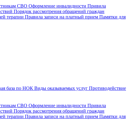
астникам СВО
Оформление инвалидности
Привила
йствий
Порядок рассмотрения обращений граждан
щей терапии
Правила записи на платный прием
Памятки для
ая база по НОК
Виды оказываемых услуг
Противодействие
астникам СВО
Оформление инвалидности
Привила
йствий
Порядок рассмотрения обращений граждан
ей терапии
Правила записи на платный прием
Памятки для