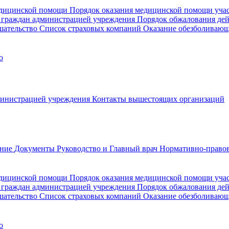
медицинской помощи
Порядок оказания медицинской помощи уч
 граждан администрацией учреждения
Порядок обжалования де
шательство
Список страховых компаний
Оказание обезболиваю
о
министрацией учреждения
Контакты вышестоящих организаций
ание
Документы
Руководство и Главный врач
Нормативно-правов
едицинской помощи
Порядок оказания медицинской помощи уч
 граждан администрацией учреждения
Порядок обжалования де
шательство
Список страховых компаний
Оказание обезболивающ
о