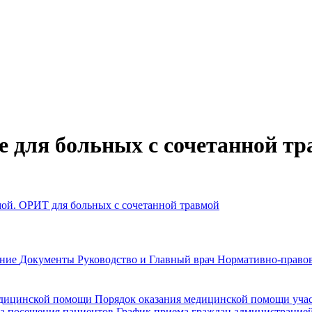
е для больных с сочетанной т
мой. ОРИТ для больных с сочетанной травмой
ание
Документы
Руководство и Главный врач
Нормативно-правов
едицинской помощи
Порядок оказания медицинской помощи уч
а посещения пациентов
График приема граждан администрацие