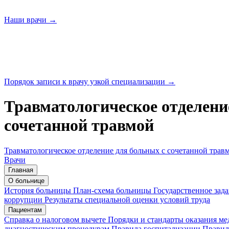
Наши
врачи →
Порядок записи к врачу узкой
специализации →
Травматологическое отделени
сочетанной травмой
Травматологическое отделение для больных с сочетанной трав
Врачи
Главная
О больнице
История больницы
План-схема больницы
Государственное зад
коррупции
Результаты специальной оценки условий труда
Пациентам
Справка о налоговом вычете
Порядки и стандарты оказания м
диагностическим процедурам
Правила госпитализации
Правил