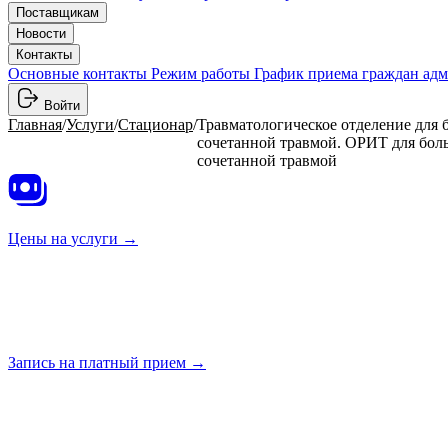
Поставщикам
Новости
Контакты
Основные контакты
Режим работы
График приема граждан ад
Войти
Главная
/
Услуги
/
Стационар
/
Травматологическое отделение для 
сочетанной травмой. ОРИТ для бол
сочетанной травмой
Цены на
услуги →
Запись на платный
прием →