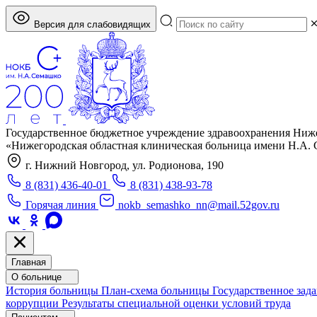
Версия для слабовидящих
Государственное бюджетное учреждение здравоохранения Ниж
«Нижегородская областная клиническая больница имени Н.А.
г. Нижний Новгород, ул. Родионова, 190
8 (831) 436-40-01
8 (831) 438-93-78
Горячая линия
nokb_semashko_nn@mail.52gov.ru
Главная
О больнице
История больницы
План-схема больницы
Государственное зад
коррупции
Результаты специальной оценки условий труда