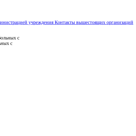
министрацией учреждения
Контакты вышестоящих организаций
больных с
ьных с