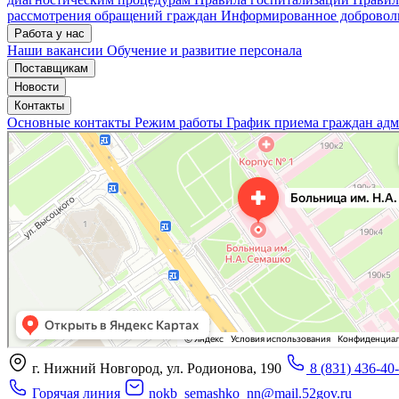
рассмотрения обращений граждан
Информированное доброволь
Работа у нас
Наши вакансии
Обучение и развитие персонала
Поставщикам
Новости
Контакты
Основные контакты
Режим работы
График приема граждан ад
«Нижегородская областная клиническая больница имени Н.А. Семашко»
Отделение больницы, госпиталя в Нижнем Новгороде
Больница для взрослых в Нижнем Новгороде
г. Нижний Новгород, ул. Родионова, 190
8 (831) 436-40
Горячая линия
nokb_semashko_nn@mail.52gov.ru