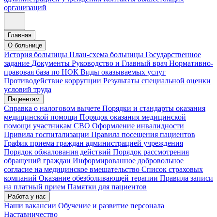
организаций
Главная
О больнице
История больницы
План-схема больницы
Государственное
задание
Документы
Руководство и Главный врач
Нормативно-
правовая база по НОК
Виды оказываемых услуг
Противодействие коррупции
Результаты специальной оценки
условий труда
Пациентам
Справка о налоговом вычете
Порядки и стандарты оказания
медицинской помощи
Порядок оказания медицинской
помощи участникам СВО
Оформление инвалидности
Привила госпитализации
Правила посещения пациентов
График приема граждан администрацией учреждения
Порядок обжалования действий
Порядок рассмотрения
обращений граждан
Информированное добровольное
согласие на медицинское вмешательство
Список страховых
компаний
Оказание обезболивающей терапии
Правила записи
на платный прием
Памятки для пациентов
Работа у нас
Наши вакансии
Обучение и развитие персонала
Наставничество