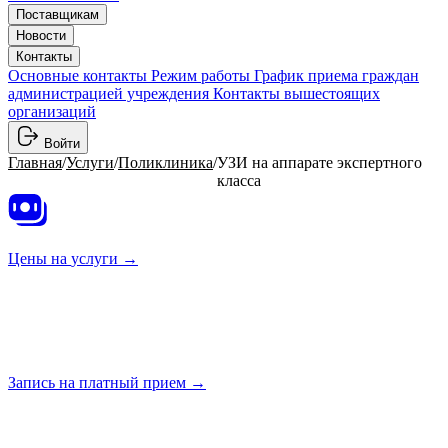
Поставщикам
Новости
Контакты
Основные контакты
Режим работы
График приема граждан
администрацией учреждения
Контакты вышестоящих
организаций
Войти
Главная
/
Услуги
/
Поликлиника
/
УЗИ на аппарате экспертного
класса
Цены на
услуги →
Запись на платный
прием →