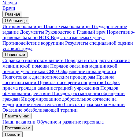
Услуги
Врачи
Главная
О больнице
История больницы
План-схема больницы
Государственное
задание
Документы
Руководство и Главный врач
Нормативно-
правовая база по НОК
Виды оказываемых услуг
Противодействие коррупции
Результаты специальной оценки
условий труда
Пациентам
Справка о налоговом вычете
Порядки и стандарты оказания
медицинской помощи
Порядок оказания медицинской
помощи участникам СВО
Оформление инвалидности
Подготовка к диагностическим процедурам
Правила
госпитализации
Правила посещения пациентов
График
приема граждан администрацией учреждения
Порядок
обжалования действий
Порядок рассмотрения обращений
граждан
Информированное добровольное согласие на
медицинское вмешательство
Список страховых компаний
Оказание обезболивающей терапии
Работа у нас
Наши вакансии
Обучение и развитие персонала
Поставщикам
Новости