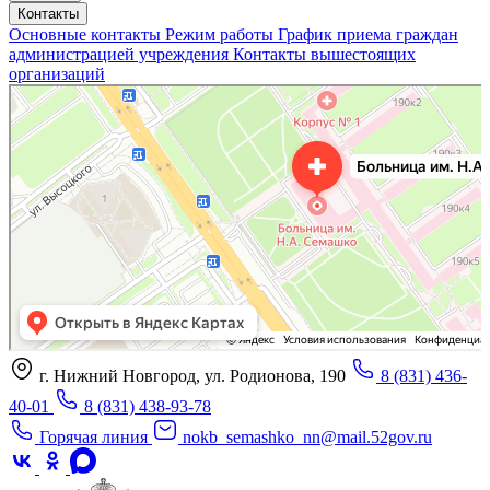
Контакты
Основные контакты
Режим работы
График приема граждан
администрацией учреждения
Контакты вышестоящих
организаций
«Нижегородская областная клиническая больница имени Н.А. Семашко»
Отделение больницы, госпиталя в Нижнем Новгороде
Больница для взрослых в Нижнем Новгороде
г. Нижний Новгород, ул. Родионова, 190
8 (831) 436-
40-01
8 (831) 438-93-78
Горячая линия
nokb_semashko_nn@mail.52gov.ru