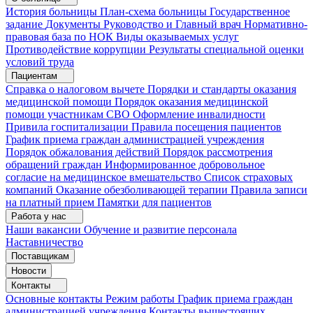
История больницы
План-схема больницы
Государственное
задание
Документы
Руководство и Главный врач
Нормативно-
правовая база по НОК
Виды оказываемых услуг
Противодействие коррупции
Результаты специальной оценки
условий труда
Пациентам
Справка о налоговом вычете
Порядки и стандарты оказания
медицинской помощи
Порядок оказания медицинской
помощи участникам СВО
Оформление инвалидности
Привила госпитализации
Правила посещения пациентов
График приема граждан администрацией учреждения
Порядок обжалования действий
Порядок рассмотрения
обращений граждан
Информированное добровольное
согласие на медицинское вмешательство
Список страховых
компаний
Оказание обезболивающей терапии
Правила записи
на платный прием
Памятки для пациентов
Работа у нас
Наши вакансии
Обучение и развитие персонала
Наставничество
Поставщикам
Новости
Контакты
Основные контакты
Режим работы
График приема граждан
администрацией учреждения
Контакты вышестоящих