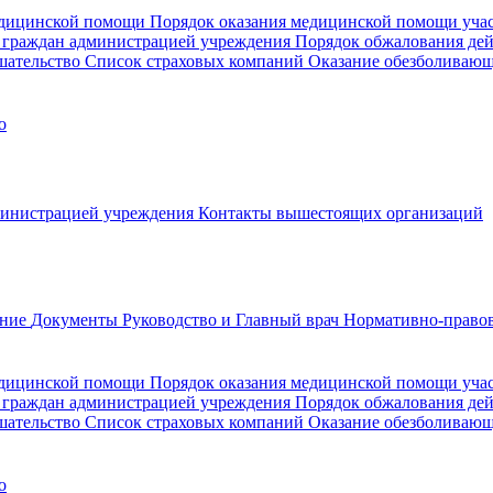
медицинской помощи
Порядок оказания медицинской помощи уч
 граждан администрацией учреждения
Порядок обжалования де
шательство
Список страховых компаний
Оказание обезболиваю
о
министрацией учреждения
Контакты вышестоящих организаций
ание
Документы
Руководство и Главный врач
Нормативно-правов
едицинской помощи
Порядок оказания медицинской помощи уч
 граждан администрацией учреждения
Порядок обжалования де
шательство
Список страховых компаний
Оказание обезболивающ
о