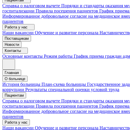
Пациентам
Справка о налоговом вычете
Порядки и стандарты оказания 
госпитализации
Правила посещения пациентов
График приема
Информированное добровольное согласие на медицинское вме
пациентов
Работа у нас
Наши вакансии
Обучение и развитие персонала
Наставничеств
Поставщикам
Новости
Контакты
Основные контакты
Режим работы
График приема граждан ад
Главная
О больнице
История больницы
План-схема больницы
Государственное зад
коррупции
Результаты специальной оценки условий труда
Пациентам
Справка о налоговом вычете
Порядки и стандарты оказания м
госпитализации
Правила посещения пациентов
График приема
Информированное добровольное согласие на медицинское вме
пациентов
Работа у нас
Наши вакансии
Обучение и развитие персонала
Наставничеств