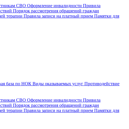
астникам СВО
Оформление инвалидности
Привила
йствий
Порядок рассмотрения обращений граждан
щей терапии
Правила записи на платный прием
Памятки для
ая база по НОК
Виды оказываемых услуг
Противодействие
астникам СВО
Оформление инвалидности
Привила
йствий
Порядок рассмотрения обращений граждан
ей терапии
Правила записи на платный прием
Памятки для