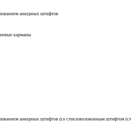
ьзованием анкерных штифтов
сневые карманы
ованием анкерных штифтов (со стекловолоконным штифтом (с/о)