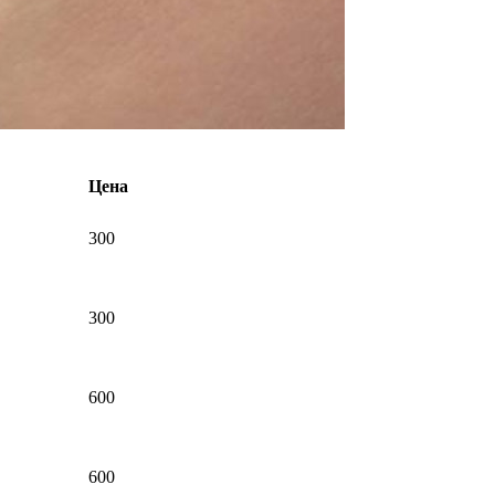
Цена
300
300
600
600