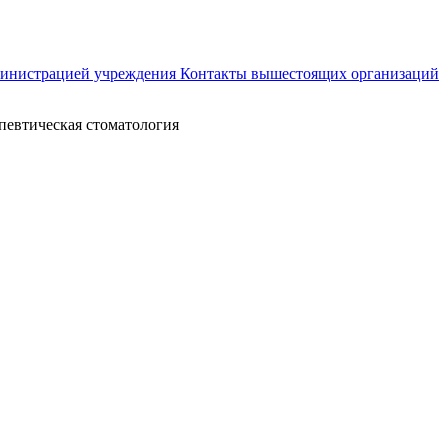
министрацией учреждения
Контакты вышестоящих организаций
певтическая стоматология