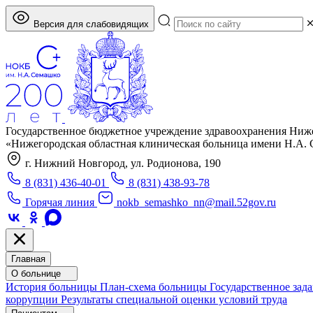
Версия для слабовидящих
Государственное бюджетное учреждение здравоохранения Ниж
«Нижегородская областная клиническая больница имени Н.А.
г. Нижний Новгород, ул. Родионова, 190
8 (831) 436-40-01
8 (831) 438-93-78
Горячая линия
nokb_semashko_nn@mail.52gov.ru
Главная
О больнице
История больницы
План-схема больницы
Государственное зад
коррупции
Результаты специальной оценки условий труда