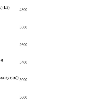
) 1/2)
4300
3600
2600
))
3400
нку (с/о))
3000
3000