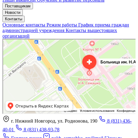
Поставщикам
Новости
Контакты
Основные контакты
Режим работы
График приема граждан
администрацией учреждения
Контакты вышестоящих
организаций
«Нижегородская областная клиническая больница имени Н.А. Семашко»
Отделение больницы, госпиталя в Нижнем Новгороде
Больница для взрослых в Нижнем Новгороде
г. Нижний Новгород, ул. Родионова, 190
8 (831) 436-
40-01
8 (831) 438-93-78