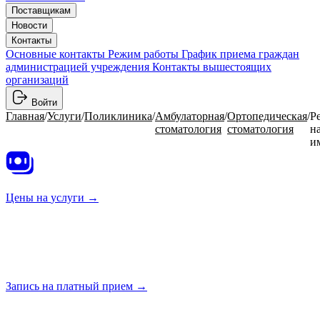
Поставщикам
Новости
Контакты
Основные контакты
Режим работы
График приема граждан
администрацией учреждения
Контакты вышестоящих
организаций
Войти
Главная
/
Услуги
/
Поликлиника
/
Амбулаторная
/
Ортопедическая
/
Р
стоматология
стоматология
н
и
Цены на
услуги →
Запись на платный
прием →