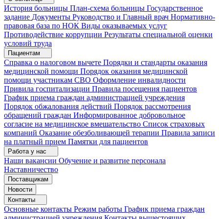
История больницы
План-схема больницы
Государственное
задание
Документы
Руководство и Главный врач
Нормативно-
правовая база по НОК
Виды оказываемых услуг
Противодействие коррупции
Результаты специальной оценки
условий труда
Пациентам
Справка о налоговом вычете
Порядки и стандарты оказания
медицинской помощи
Порядок оказания медицинской
помощи участникам СВО
Оформление инвалидности
Привила госпитализации
Правила посещения пациентов
График приема граждан администрацией учреждения
Порядок обжалования действий
Порядок рассмотрения
обращений граждан
Информированное добровольное
согласие на медицинское вмешательство
Список страховых
компаний
Оказание обезболивающей терапии
Правила записи
на платный прием
Памятки для пациентов
Работа у нас
Наши вакансии
Обучение и развитие персонала
Наставничество
Поставщикам
Новости
Контакты
Основные контакты
Режим работы
График приема граждан
администрацией учреждения
Контакты вышестоящих