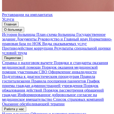
Реставрации на имплантатах
Услуги
Главная
О больнице
История больницы
План-схема больницы
Государственное
задание
Документы
Руководство и Главный врач
Нормативно-
правовая база по НОК
Виды оказываемых услуг
Противодействие коррупции
Результаты специальной оценки
условий труда
Пациентам
Справка о налоговом вычете
Порядки и стандарты оказания
медицинской помощи
Порядок оказания медицинской
помощи участникам СВО
Оформление инвалидности
Подготовка к диагностическим процедурам
Правила
госпитализации
Правила посещения пациентов
График
приема граждан администрацией учреждения
Порядок
обжалования действий
Порядок рассмотрения обращений
граждан
Информированное добровольное согласие на
медицинское вмешательство
Список страховых компаний
Оказание обезболивающей терапии
Работа у нас
Наши вакансии
Обучение и развитие персонала