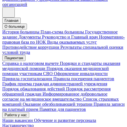
организаций
Главная
О больнице
История больницы
План-схема больницы
Государственное
задание
Документы
Руководство и Главный врач
Нормативно-
правовая база по НОК
Виды оказываемых услуг
Противодействие коррупции
Результаты специальной оценки
условий труда
Пациентам
Справка о налоговом вычете
Порядки и стандарты оказания
медицинской помощи
Порядок оказания медицинской
помощи участникам СВО
Оформление инвалидности
Привила госпитализации
Правила посещения пациентов
График приема граждан администрацией учреждения
Порядок обжалования действий
Порядок рассмотрения
обращений граждан
Информированное добровольное
согласие на медицинское вмешательство
Список страховых
компаний
Оказание обезболивающей терапии
Правила записи
на платный прием
Памятки для пациентов
Работа у нас
Наши вакансии
Обучение и развитие персонала
Наставничество