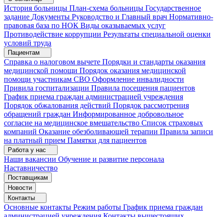
История больницы
План-схема больницы
Государственное
задание
Документы
Руководство и Главный врач
Нормативно-
правовая база по НОК
Виды оказываемых услуг
Противодействие коррупции
Результаты специальной оценки
условий труда
Пациентам
Справка о налоговом вычете
Порядки и стандарты оказания
медицинской помощи
Порядок оказания медицинской
помощи участникам СВО
Оформление инвалидности
Привила госпитализации
Правила посещения пациентов
График приема граждан администрацией учреждения
Порядок обжалования действий
Порядок рассмотрения
обращений граждан
Информированное добровольное
согласие на медицинское вмешательство
Список страховых
компаний
Оказание обезболивающей терапии
Правила записи
на платный прием
Памятки для пациентов
Работа у нас
Наши вакансии
Обучение и развитие персонала
Наставничество
Поставщикам
Новости
Контакты
Основные контакты
Режим работы
График приема граждан
администрацией учреждения
Контакты вышестоящих