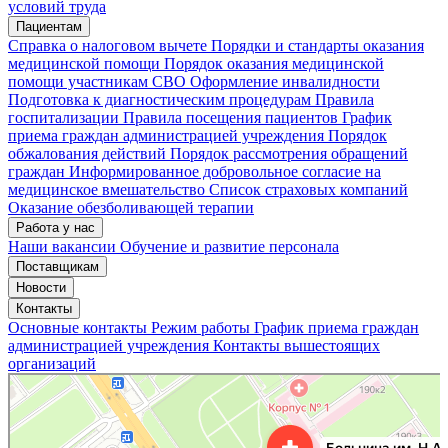
условий труда
Пациентам
Справка о налоговом вычете
Порядки и стандарты оказания
медицинской помощи
Порядок оказания медицинской
помощи участникам СВО
Оформление инвалидности
Подготовка к диагностическим процедурам
Правила
госпитализации
Правила посещения пациентов
График
приема граждан администрацией учреждения
Порядок
обжалования действий
Порядок рассмотрения обращений
граждан
Информированное добровольное согласие на
медицинское вмешательство
Список страховых компаний
Оказание обезболивающей терапии
Работа у нас
Наши вакансии
Обучение и развитие персонала
Поставщикам
Новости
Контакты
Основные контакты
Режим работы
График приема граждан
администрацией учреждения
Контакты вышестоящих
организаций
«Нижегородская областная клиническая больница имени Н.А. Семашко»
Отделение больницы, госпиталя в Нижнем Новгороде
Больница для взрослых в Нижнем Новгороде