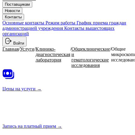
Поставщикам
Новости
Контакты
Основные контакты
Режим работы
График приема граждан
администрацией учреждения
Контакты вышестоящих
организаций
Войти
Главная
/
Услуги
/
Клинико-
/
Общеклинические
/
Общие
диагностическая
и
микроскоп
лаборатория
гематологические
исследован
исследования
Цены на
услуги →
Запись на платный
прием →