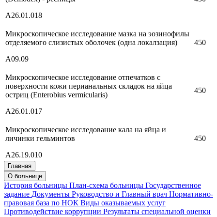
А26.01.018
Микроскопическое исследование мазка на эозинофилы
отделяемого слизистых оболочек (одна локалзация)
450
А09.09
Микроскопическое исследование отпечатков с
поверхности кожи перианальных складок на яйца
450
остриц (Enterobius vermicularis)
А26.01.017
Микроскопическое исследование кала на яйца и
личинки гельминтов
450
A26.19.010
Главная
О больнице
История больницы
План-схема больницы
Государственное
задание
Документы
Руководство и Главный врач
Нормативно-
правовая база по НОК
Виды оказываемых услуг
Противодействие коррупции
Результаты специальной оценки