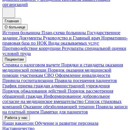
организаций
Главная
О больнице
История больницы
План-схема больницы
Государственное
задание
Документы
Руководство и Главный врач
Нормативно-
правовая база по НОК
Виды оказываемых услуг
Противодействие коррупции
Результаты специальной оценки
условий труда
Пациентам
Справка о налоговом вычете
Порядки и стандарты оказания
медицинской помощи
Порядок оказания медицинской
помощи участникам СВО
Оформление инвалидности
Привила госпитализации
Правила посещения пациентов
График приема граждан администрацией учреждения
Порядок обжалования действий
Порядок рассмотрения
обращений граждан
Информированное добровольное
согласие на медицинское вмешательство
Список страховых
компаний
Оказание обезболивающей терапии
Правила записи
на платный прием
Памятки для пациентов
Работа у нас
Наши вакансии
Обучение и развитие персонала
Наставничество