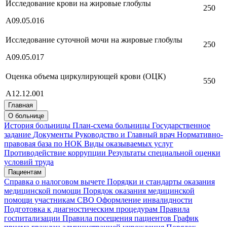
Исследование крови на жировые глобулы
250
А09.05.016
Исследование суточной мочи на жировые глобулы
250
А09.05.017
Оценка объема циркулирующей крови (ОЦК)
550
A12.12.001
Главная
О больнице
История больницы
План-схема больницы
Государственное
задание
Документы
Руководство и Главный врач
Нормативно-
правовая база по НОК
Виды оказываемых услуг
Противодействие коррупции
Результаты специальной оценки
условий труда
Пациентам
Справка о налоговом вычете
Порядки и стандарты оказания
медицинской помощи
Порядок оказания медицинской
помощи участникам СВО
Оформление инвалидности
Подготовка к диагностическим процедурам
Правила
госпитализации
Правила посещения пациентов
График