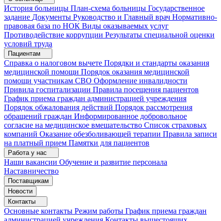
История больницы
План-схема больницы
Государственное
задание
Документы
Руководство и Главный врач
Нормативно-
правовая база по НОК
Виды оказываемых услуг
Противодействие коррупции
Результаты специальной оценки
условий труда
Пациентам
Справка о налоговом вычете
Порядки и стандарты оказания
медицинской помощи
Порядок оказания медицинской
помощи участникам СВО
Оформление инвалидности
Привила госпитализации
Правила посещения пациентов
График приема граждан администрацией учреждения
Порядок обжалования действий
Порядок рассмотрения
обращений граждан
Информированное добровольное
согласие на медицинское вмешательство
Список страховых
компаний
Оказание обезболивающей терапии
Правила записи
на платный прием
Памятки для пациентов
Работа у нас
Наши вакансии
Обучение и развитие персонала
Наставничество
Поставщикам
Новости
Контакты
Основные контакты
Режим работы
График приема граждан
администрацией учреждения
Контакты вышестоящих