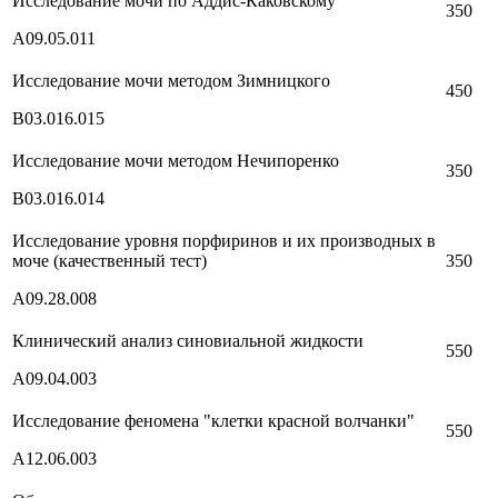
Исследование мочи по Аддис-Каковскому
350
А09.05.011
Исследование мочи методом Зимницкого
450
В03.016.015
Исследование мочи методом Нечипоренко
350
В03.016.014
Исследование уровня порфиринов и их производных в
моче (качественный тест)
350
А09.28.008
Клинический анализ синовиальной жидкости
550
А09.04.003
Исследование феномена "клетки красной волчанки"
550
А12.06.003