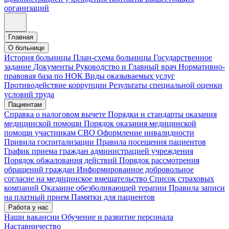
организаций
Главная
О больнице
История больницы
План-схема больницы
Государственное
задание
Документы
Руководство и Главный врач
Нормативно-
правовая база по НОК
Виды оказываемых услуг
Противодействие коррупции
Результаты специальной оценки
условий труда
Пациентам
Справка о налоговом вычете
Порядки и стандарты оказания
медицинской помощи
Порядок оказания медицинской
помощи участникам СВО
Оформление инвалидности
Привила госпитализации
Правила посещения пациентов
График приема граждан администрацией учреждения
Порядок обжалования действий
Порядок рассмотрения
обращений граждан
Информированное добровольное
согласие на медицинское вмешательство
Список страховых
компаний
Оказание обезболивающей терапии
Правила записи
на платный прием
Памятки для пациентов
Работа у нас
Наши вакансии
Обучение и развитие персонала
Наставничество