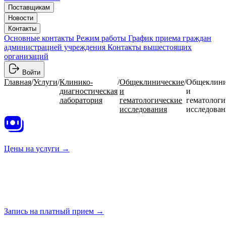
Поставщикам
Новости
Контакты
Основные контакты
Режим работы
График приема граждан
администрацией учреждения
Контакты вышестоящих
организаций
Войти
Главная
/
Услуги
/
Клинико-
/
Общеклинические
/
Общеклини
диагностическая
и
и
лаборатория
гематологические
гематологи
исследования
исследован
Цены на
услуги →
Запись на платный
прием →