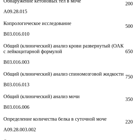
Обнаружение кетоновых тел в моче
200
А09.28.015
Копрологическое исследование
500
В03.016.010
Общий (клинический) анализ крови развернутый (ОАК
с лейкоцитарной формулой
650
В03.016.003
Общий (клинический) анализ спиномозговой жидкости
750
В03.016.013
Общий (клинический) анализ мочи
350
В03.016.006
Определение количества белка в суточной моче
220
А09.28.003.002