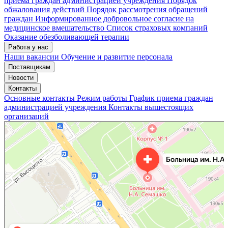
приема граждан администрацией учреждения
Порядок
обжалования действий
Порядок рассмотрения обращений
граждан
Информированное добровольное согласие на
медицинское вмешательство
Список страховых компаний
Оказание обезболивающей терапии
Работа у нас
Наши вакансии
Обучение и развитие персонала
Поставщикам
Новости
Контакты
Основные контакты
Режим работы
График приема граждан
администрацией учреждения
Контакты вышестоящих
организаций
«Нижегородская областная клиническая больница имени Н.А. Семашко»
Отделение больницы, госпиталя в Нижнем Новгороде
Больница для взрослых в Нижнем Новгороде