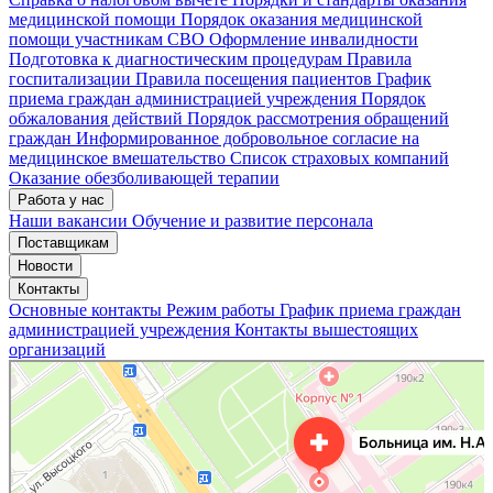
медицинской помощи
Порядок оказания медицинской
помощи участникам СВО
Оформление инвалидности
Подготовка к диагностическим процедурам
Правила
госпитализации
Правила посещения пациентов
График
приема граждан администрацией учреждения
Порядок
обжалования действий
Порядок рассмотрения обращений
граждан
Информированное добровольное согласие на
медицинское вмешательство
Список страховых компаний
Оказание обезболивающей терапии
Работа у нас
Наши вакансии
Обучение и развитие персонала
Поставщикам
Новости
Контакты
Основные контакты
Режим работы
График приема граждан
администрацией учреждения
Контакты вышестоящих
организаций
«Нижегородская областная клиническая больница имени Н.А. Семашко»
Отделение больницы, госпиталя в Нижнем Новгороде
Больница для взрослых в Нижнем Новгороде