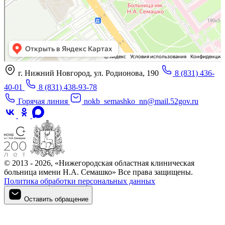
г. Нижний Новгород, ул. Родионова, 190
8 (831) 436-
40-01
8 (831) 438-93-78
Горячая линия
nokb_semashko_nn@mail.52gov.ru
© 2013 - 2026, «Нижегородская областная клиническая
больница имени Н.А. Семашко» Все права защищены.
Политика обработки персональных данных
Оставить обращение
Оставить обращение
Войти в личный кабинет
Регистрация
Войти в личный кабинет
Войти в личный кабинет
Войти в личный кабинет
Подтверждение телефона