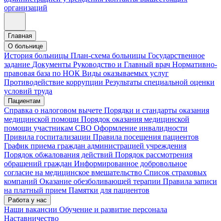
организаций
Главная
О больнице
История больницы
План-схема больницы
Государственное
задание
Документы
Руководство и Главный врач
Нормативно-
правовая база по НОК
Виды оказываемых услуг
Противодействие коррупции
Результаты специальной оценки
условий труда
Пациентам
Справка о налоговом вычете
Порядки и стандарты оказания
медицинской помощи
Порядок оказания медицинской
помощи участникам СВО
Оформление инвалидности
Привила госпитализации
Правила посещения пациентов
График приема граждан администрацией учреждения
Порядок обжалования действий
Порядок рассмотрения
обращений граждан
Информированное добровольное
согласие на медицинское вмешательство
Список страховых
компаний
Оказание обезболивающей терапии
Правила записи
на платный прием
Памятки для пациентов
Работа у нас
Наши вакансии
Обучение и развитие персонала
Наставничество