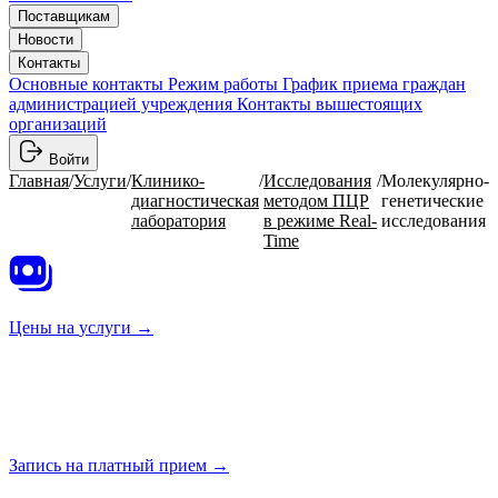
Поставщикам
Новости
Контакты
Основные контакты
Режим работы
График приема граждан
администрацией учреждения
Контакты вышестоящих
организаций
Войти
Главная
/
Услуги
/
Клинико-
/
Исследования
/
Молекулярно-
диагностическая
методом ПЦР
генетические
лаборатория
в режиме Real-
исследования
Time
Цены на
услуги →
Запись на платный
прием →