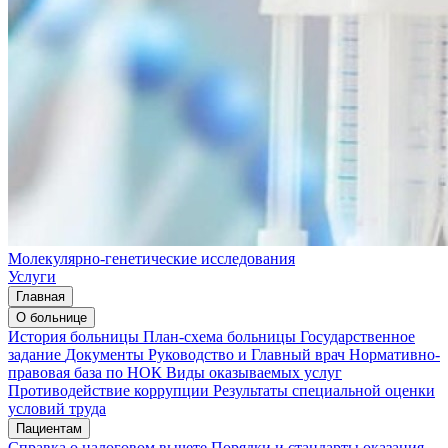
Молекулярно-генетические исследования
Услуги
Главная
О больнице
История больницы
План-схема больницы
Государственное
задание
Документы
Руководство и Главный врач
Нормативно-
правовая база по НОК
Виды оказываемых услуг
Противодействие коррупции
Результаты специальной оценки
условий труда
Пациентам
Справка о налоговом вычете
Порядки и стандарты оказания