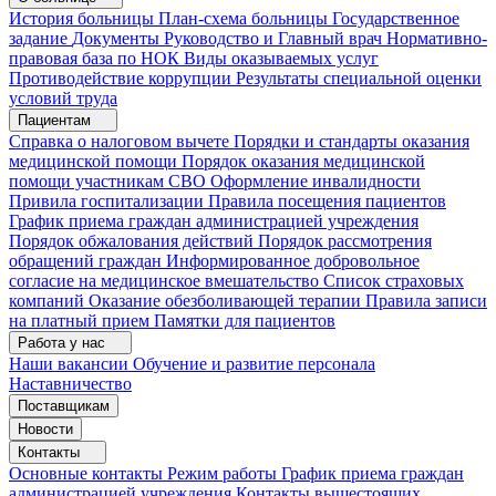
История больницы
План-схема больницы
Государственное
задание
Документы
Руководство и Главный врач
Нормативно-
правовая база по НОК
Виды оказываемых услуг
Противодействие коррупции
Результаты специальной оценки
условий труда
Пациентам
Справка о налоговом вычете
Порядки и стандарты оказания
медицинской помощи
Порядок оказания медицинской
помощи участникам СВО
Оформление инвалидности
Привила госпитализации
Правила посещения пациентов
График приема граждан администрацией учреждения
Порядок обжалования действий
Порядок рассмотрения
обращений граждан
Информированное добровольное
согласие на медицинское вмешательство
Список страховых
компаний
Оказание обезболивающей терапии
Правила записи
на платный прием
Памятки для пациентов
Работа у нас
Наши вакансии
Обучение и развитие персонала
Наставничество
Поставщикам
Новости
Контакты
Основные контакты
Режим работы
График приема граждан
администрацией учреждения
Контакты вышестоящих