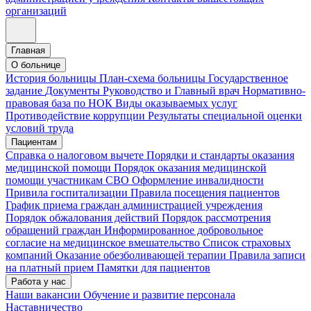
организаций
Главная
О больнице
История больницы
План-схема больницы
Государственное
задание
Документы
Руководство и Главный врач
Нормативно-
правовая база по НОК
Виды оказываемых услуг
Противодействие коррупции
Результаты специальной оценки
условий труда
Пациентам
Справка о налоговом вычете
Порядки и стандарты оказания
медицинской помощи
Порядок оказания медицинской
помощи участникам СВО
Оформление инвалидности
Привила госпитализации
Правила посещения пациентов
График приема граждан администрацией учреждения
Порядок обжалования действий
Порядок рассмотрения
обращений граждан
Информированное добровольное
согласие на медицинское вмешательство
Список страховых
компаний
Оказание обезболивающей терапии
Правила записи
на платный прием
Памятки для пациентов
Работа у нас
Наши вакансии
Обучение и развитие персонала
Наставничество