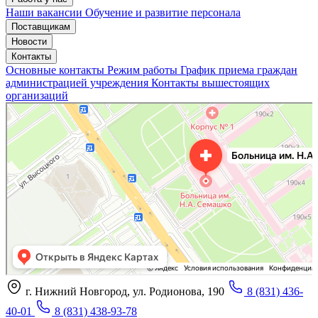
Наши вакансии
Обучение и развитие персонала
Поставщикам
Новости
Контакты
Основные контакты
Режим работы
График приема граждан
администрацией учреждения
Контакты вышестоящих
организаций
«Нижегородская областная клиническая больница имени Н.А. Семашко»
Отделение больницы, госпиталя в Нижнем Новгороде
Больница для взрослых в Нижнем Новгороде
г. Нижний Новгород, ул. Родионова, 190
8 (831) 436-
40-01
8 (831) 438-93-78