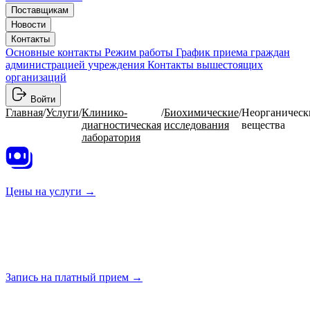
Поставщикам
Новости
Контакты
Основные контакты
Режим работы
График приема граждан
администрацией учреждения
Контакты вышестоящих
организаций
Войти
Главная
/
Услуги
/
Клинико-
/
Биохимические
/
Неорганическ
диагностическая
исследования
вещества
лаборатория
Цены на
услуги →
Запись на платный
прием →