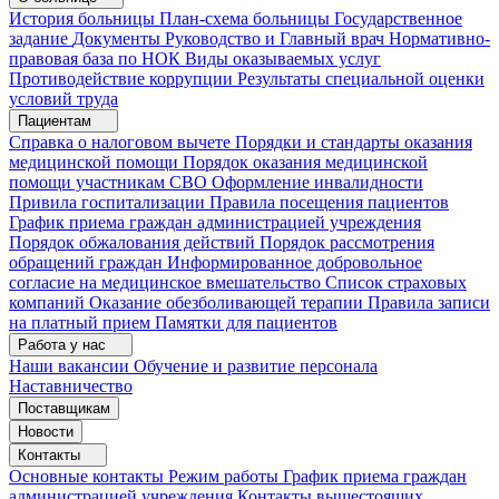
История больницы
План-схема больницы
Государственное
задание
Документы
Руководство и Главный врач
Нормативно-
правовая база по НОК
Виды оказываемых услуг
Противодействие коррупции
Результаты специальной оценки
условий труда
Пациентам
Справка о налоговом вычете
Порядки и стандарты оказания
медицинской помощи
Порядок оказания медицинской
помощи участникам СВО
Оформление инвалидности
Привила госпитализации
Правила посещения пациентов
График приема граждан администрацией учреждения
Порядок обжалования действий
Порядок рассмотрения
обращений граждан
Информированное добровольное
согласие на медицинское вмешательство
Список страховых
компаний
Оказание обезболивающей терапии
Правила записи
на платный прием
Памятки для пациентов
Работа у нас
Наши вакансии
Обучение и развитие персонала
Наставничество
Поставщикам
Новости
Контакты
Основные контакты
Режим работы
График приема граждан
администрацией учреждения
Контакты вышестоящих