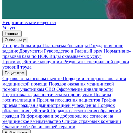
Неорганические вещества
Услуги
Главная
О больнице
История больницы
План-схема больницы
Государственное
задание
Документы
Руководство и Главный врач
Нормативно-
правовая база по НОК
Виды оказываемых услуг
Противодействие коррупции
Результаты специальной оценки
условий труда
Пациентам
Справка о налоговом вычете
Порядки и стандарты оказания
медицинской помощи
Порядок оказания медицинской
помощи участникам СВО
Оформление инвалидности
Подготовка к диагностическим процедурам
Правила
госпитализации
Правила посещения пациентов
График
приема граждан администрацией учреждения
Порядок
обжалования действий
Порядок рассмотрения обращений
граждан
Информированное добровольное согласие на
медицинское вмешательство
Список страховых компаний
Оказание обезболивающей терапии
Работа у нас