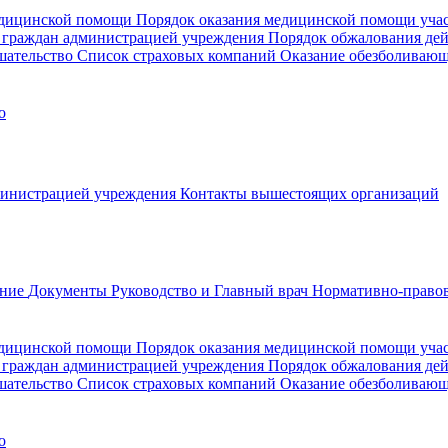
медицинской помощи
Порядок оказания медицинской помощи уч
 граждан администрацией учреждения
Порядок обжалования де
шательство
Список страховых компаний
Оказание обезболиваю
о
министрацией учреждения
Контакты вышестоящих организаций
ание
Документы
Руководство и Главный врач
Нормативно-правов
едицинской помощи
Порядок оказания медицинской помощи уч
 граждан администрацией учреждения
Порядок обжалования де
шательство
Список страховых компаний
Оказание обезболивающ
о