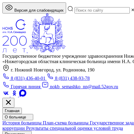
Версия для слабовидящих
Государственное бюджетное учреждение здравоохранения Ниж
«Нижегородская областная клиническая больница имени Н.А.
г. Нижний Новгород, ул. Родионова, 190
8 (831) 436-40-01
8 (831) 438-93-78
Горячая линия
nokb_semashko_nn@mail.52gov.ru
Главная
О больнице
История больницы
План-схема больницы
Государственное зад
коррупции
Результаты специальной оценки условий труда