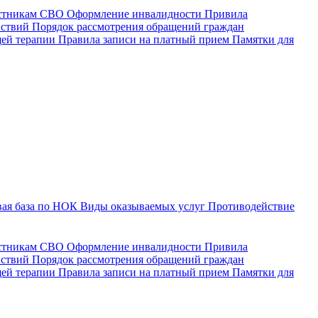
астникам СВО
Оформление инвалидности
Привила
йствий
Порядок рассмотрения обращений граждан
щей терапии
Правила записи на платный прием
Памятки для
ая база по НОК
Виды оказываемых услуг
Противодействие
астникам СВО
Оформление инвалидности
Привила
йствий
Порядок рассмотрения обращений граждан
ей терапии
Правила записи на платный прием
Памятки для