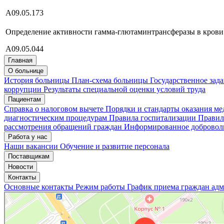
А09.05.173
Определение активности гамма-глютаминтрансферазы в крови
А09.05.044
Главная
О больнице
История больницы
План-схема больницы
Государственное зад
коррупции
Результаты специальной оценки условий труда
Пациентам
Справка о налоговом вычете
Порядки и стандарты оказания м
диагностическим процедурам
Правила госпитализации
Правил
рассмотрения обращений граждан
Информированное доброволь
Работа у нас
Наши вакансии
Обучение и развитие персонала
Поставщикам
Новости
Контакты
Основные контакты
Режим работы
График приема граждан ад
«Нижегородская областная клиническая больница имени Н.А. Семашко»
Отделение больницы, госпиталя в Нижнем Новгороде
Больница для взрослых в Нижнем Новгороде