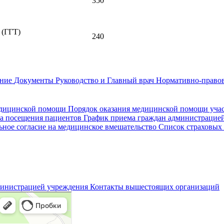
350
 (ГГТ)
240
ание
Документы
Руководство и Главный врач
Нормативно-правов
едицинской помощи
Порядок оказания медицинской помощи уч
а посещения пациентов
График приема граждан администрацие
ное согласие на медицинское вмешательство
Список страховых
министрацией учреждения
Контакты вышестоящих организаций