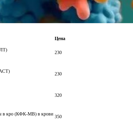
Цена
АЛТ)
230
(АСТ)
230
320
ы в кро (КФК-МВ) в крови
350