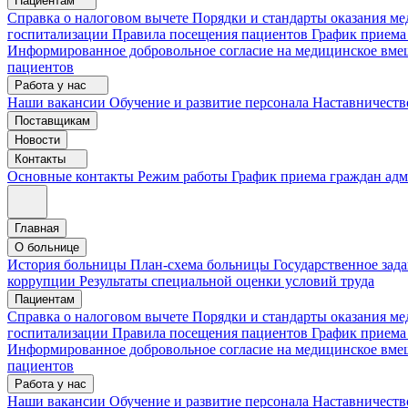
Пациентам
Справка о налоговом вычете
Порядки и стандарты оказания 
госпитализации
Правила посещения пациентов
График приема
Информированное добровольное согласие на медицинское вме
пациентов
Работа у нас
Наши вакансии
Обучение и развитие персонала
Наставничеств
Поставщикам
Новости
Контакты
Основные контакты
Режим работы
График приема граждан ад
Главная
О больнице
История больницы
План-схема больницы
Государственное зад
коррупции
Результаты специальной оценки условий труда
Пациентам
Справка о налоговом вычете
Порядки и стандарты оказания м
госпитализации
Правила посещения пациентов
График приема
Информированное добровольное согласие на медицинское вме
пациентов
Работа у нас
Наши вакансии
Обучение и развитие персонала
Наставничеств