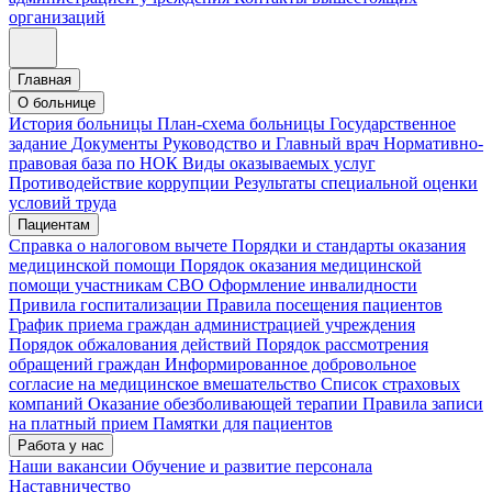
организаций
Главная
О больнице
История больницы
План-схема больницы
Государственное
задание
Документы
Руководство и Главный врач
Нормативно-
правовая база по НОК
Виды оказываемых услуг
Противодействие коррупции
Результаты специальной оценки
условий труда
Пациентам
Справка о налоговом вычете
Порядки и стандарты оказания
медицинской помощи
Порядок оказания медицинской
помощи участникам СВО
Оформление инвалидности
Привила госпитализации
Правила посещения пациентов
График приема граждан администрацией учреждения
Порядок обжалования действий
Порядок рассмотрения
обращений граждан
Информированное добровольное
согласие на медицинское вмешательство
Список страховых
компаний
Оказание обезболивающей терапии
Правила записи
на платный прием
Памятки для пациентов
Работа у нас
Наши вакансии
Обучение и развитие персонала
Наставничество