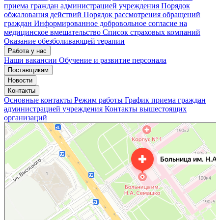
приема граждан администрацией учреждения
Порядок
обжалования действий
Порядок рассмотрения обращений
граждан
Информированное добровольное согласие на
медицинское вмешательство
Список страховых компаний
Оказание обезболивающей терапии
Работа у нас
Наши вакансии
Обучение и развитие персонала
Поставщикам
Новости
Контакты
Основные контакты
Режим работы
График приема граждан
администрацией учреждения
Контакты вышестоящих
организаций
«Нижегородская областная клиническая больница имени Н.А. Семашко»
Отделение больницы, госпиталя в Нижнем Новгороде
Больница для взрослых в Нижнем Новгороде