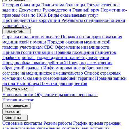
История больницы
План-схема больницы
Государственное
задание
Документы
Руководство и Главный врач
Нормативно-
правовая база по НОК
Виды оказываемых услуг
Противодействие коррупции
Результаты специальной оценки
условий труда
Пациентам
Справка о налоговом вычете
Порядки и стандарты оказания
медицинской помощи
Порядок оказания медицинской
помощи участникам СВО
Оформление инвалидности
Привила госпитализации
Правила посещения пациентов
График приема граждан администрацией учреждения
Порядок обжалования действий
Порядок рассмотрения
обращений граждан
Информированное добровольное
согласие на медицинское вмешательство
Список страховых
компаний
Оказание обезболивающей терапии
Правила записи
на платный прием
Памятки для пациентов
Работа у нас
Наши вакансии
Обучение и развитие персонала
Наставничество
Поставщикам
Новости
Контакты
Основные контакты
Режим работы
График приема граждан
администрацией учреждения
Контакты вышестоящих