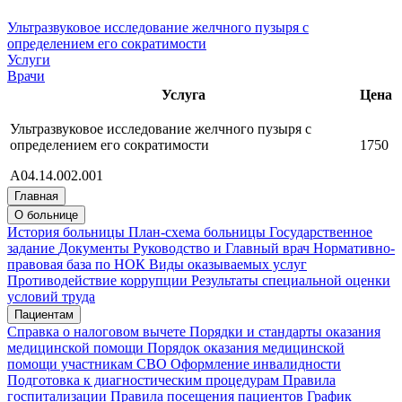
Ультразвуковое исследование желчного пузыря с
определением его сократимости
Услуги
Врачи
Услуга
Цена
Ультразвуковое исследование желчного пузыря с
определением его сократимости
1750
А04.14.002.001
Главная
О больнице
История больницы
План-схема больницы
Государственное
задание
Документы
Руководство и Главный врач
Нормативно-
правовая база по НОК
Виды оказываемых услуг
Противодействие коррупции
Результаты специальной оценки
условий труда
Пациентам
Справка о налоговом вычете
Порядки и стандарты оказания
медицинской помощи
Порядок оказания медицинской
помощи участникам СВО
Оформление инвалидности
Подготовка к диагностическим процедурам
Правила
госпитализации
Правила посещения пациентов
График