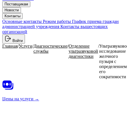
Поставщикам
Новости
Контакты
Основные контакты
Режим работы
График приема граждан
администрацией учреждения
Контакты вышестоящих
организаций
Войти
Главная
/
Услуги
/
Диагностические
/
Отделение
/
Ультразвуково
службы
ультразвуковой
исследование
диагностики
желчного
пузыря с
определением
его
сократимости
Цены на
услуги →