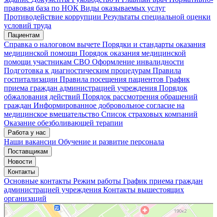
правовая база по НОК
Виды оказываемых услуг
Противодействие коррупции
Результаты специальной оценки
условий труда
Пациентам
Справка о налоговом вычете
Порядки и стандарты оказания
медицинской помощи
Порядок оказания медицинской
помощи участникам СВО
Оформление инвалидности
Подготовка к диагностическим процедурам
Правила
госпитализации
Правила посещения пациентов
График
приема граждан администрацией учреждения
Порядок
обжалования действий
Порядок рассмотрения обращений
граждан
Информированное добровольное согласие на
медицинское вмешательство
Список страховых компаний
Оказание обезболивающей терапии
Работа у нас
Наши вакансии
Обучение и развитие персонала
Поставщикам
Новости
Контакты
Основные контакты
Режим работы
График приема граждан
администрацией учреждения
Контакты вышестоящих
организаций
«Нижегородская областная клиническая больница имени Н.А. Семашко»
Отделение больницы, госпиталя в Нижнем Новгороде