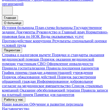
организаций
Главная
О больнице
История больницы
План-схема больницы
Государственное
задание
Документы
Руководство и Главный врач
Нормативно-
правовая база по НОК
Виды оказываемых услуг
Противодействие коррупции
Результаты специальной оценки
условий труда
Пациентам
Справка о налоговом вычете
Порядки и стандарты оказания
медицинской помощи
Порядок оказания медицинской
помощи участникам СВО
Оформление инвалидности
Привила госпитализации
Правила посещения пациентов
График приема граждан администрацией учреждения
Порядок обжалования действий
Порядок рассмотрения
обращений граждан
Информированное добровольное
согласие на медицинское вмешательство
Список страховых
компаний
Оказание обезболивающей терапии
Правила записи
на платный прием
Памятки для пациентов
Работа у нас
Наши вакансии
Обучение и развитие персонала
Наставничество