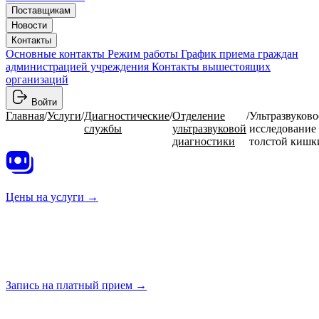
Поставщикам
Новости
Контакты
Основные контакты
Режим работы
График приема граждан
администрацией учреждения
Контакты вышестоящих
организаций
Войти
Главная
/
Услуги
/
Диагностические
/
Отделение
/
Ультразвуково
службы
ультразвуковой
исследование
диагностики
толстой кишк
Цены на
услуги →
Запись на платный
прием →