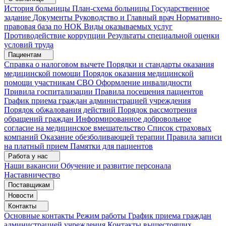
История больницы
План-схема больницы
Государственное
задание
Документы
Руководство и Главный врач
Нормативно-
правовая база по НОК
Виды оказываемых услуг
Противодействие коррупции
Результаты специальной оценки
условий труда
Пациентам
Справка о налоговом вычете
Порядки и стандарты оказания
медицинской помощи
Порядок оказания медицинской
помощи участникам СВО
Оформление инвалидности
Привила госпитализации
Правила посещения пациентов
График приема граждан администрацией учреждения
Порядок обжалования действий
Порядок рассмотрения
обращений граждан
Информированное добровольное
согласие на медицинское вмешательство
Список страховых
компаний
Оказание обезболивающей терапии
Правила записи
на платный прием
Памятки для пациентов
Работа у нас
Наши вакансии
Обучение и развитие персонала
Наставничество
Поставщикам
Новости
Контакты
Основные контакты
Режим работы
График приема граждан
администрацией учреждения
Контакты вышестоящих