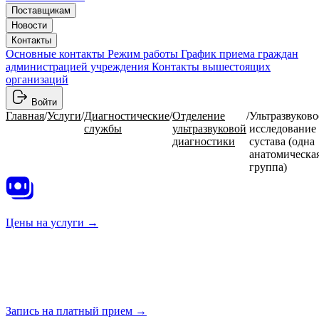
Поставщикам
Новости
Контакты
Основные контакты
Режим работы
График приема граждан
администрацией учреждения
Контакты вышестоящих
организаций
Войти
Главная
/
Услуги
/
Диагностические
/
Отделение
/
Ультразвуково
службы
ультразвуковой
исследование
диагностики
сустава (одна
анатомическа
группа)
Цены на
услуги →
Запись на платный
прием →