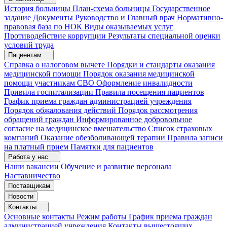
История больницы
План-схема больницы
Государственное
задание
Документы
Руководство и Главный врач
Нормативно-
правовая база по НОК
Виды оказываемых услуг
Противодействие коррупции
Результаты специальной оценки
условий труда
Пациентам
Справка о налоговом вычете
Порядки и стандарты оказания
медицинской помощи
Порядок оказания медицинской
помощи участникам СВО
Оформление инвалидности
Привила госпитализации
Правила посещения пациентов
График приема граждан администрацией учреждения
Порядок обжалования действий
Порядок рассмотрения
обращений граждан
Информированное добровольное
согласие на медицинское вмешательство
Список страховых
компаний
Оказание обезболивающей терапии
Правила записи
на платный прием
Памятки для пациентов
Работа у нас
Наши вакансии
Обучение и развитие персонала
Наставничество
Поставщикам
Новости
Контакты
Основные контакты
Режим работы
График приема граждан
администрацией учреждения
Контакты вышестоящих