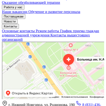
Оказание обезболивающей терапии
Работа у нас
Наши вакансии
Обучение и развитие персонала
Поставщикам
Новости
Контакты
Основные контакты
Режим работы
График приема граждан
администрацией учреждения
Контакты вышестоящих
организаций
«Нижегородская областная клиническая больница имени Н.А. Семашко»
Отделение больницы, госпиталя в Нижнем Новгороде
Больница для взрослых в Нижнем Новгороде
г. Нижний Новгород, ул. Родионова, 190
8 (831) 436-