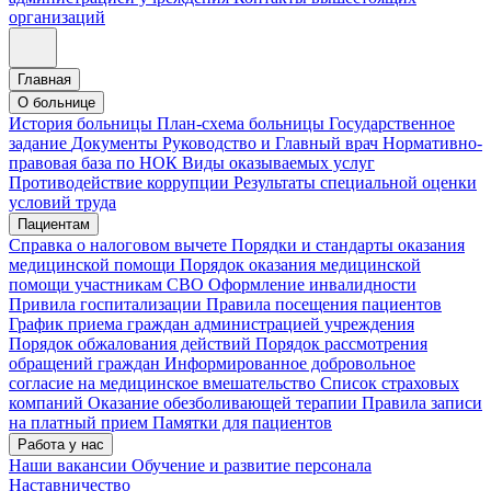
организаций
Главная
О больнице
История больницы
План-схема больницы
Государственное
задание
Документы
Руководство и Главный врач
Нормативно-
правовая база по НОК
Виды оказываемых услуг
Противодействие коррупции
Результаты специальной оценки
условий труда
Пациентам
Справка о налоговом вычете
Порядки и стандарты оказания
медицинской помощи
Порядок оказания медицинской
помощи участникам СВО
Оформление инвалидности
Привила госпитализации
Правила посещения пациентов
График приема граждан администрацией учреждения
Порядок обжалования действий
Порядок рассмотрения
обращений граждан
Информированное добровольное
согласие на медицинское вмешательство
Список страховых
компаний
Оказание обезболивающей терапии
Правила записи
на платный прием
Памятки для пациентов
Работа у нас
Наши вакансии
Обучение и развитие персонала
Наставничество