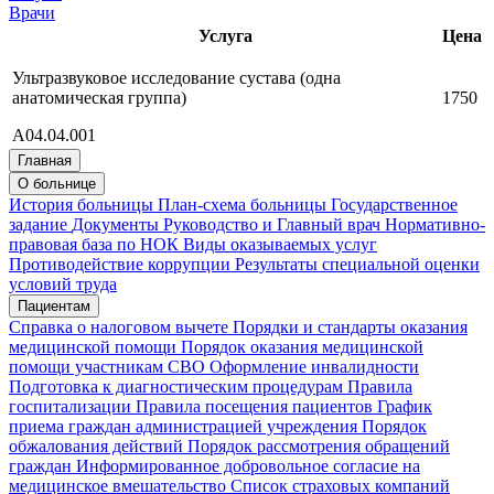
Врачи
Услуга
Цена
Ультразвуковое исследование сустава (одна
анатомическая группа)
1750
А04.04.001
Главная
О больнице
История больницы
План-схема больницы
Государственное
задание
Документы
Руководство и Главный врач
Нормативно-
правовая база по НОК
Виды оказываемых услуг
Противодействие коррупции
Результаты специальной оценки
условий труда
Пациентам
Справка о налоговом вычете
Порядки и стандарты оказания
медицинской помощи
Порядок оказания медицинской
помощи участникам СВО
Оформление инвалидности
Подготовка к диагностическим процедурам
Правила
госпитализации
Правила посещения пациентов
График
приема граждан администрацией учреждения
Порядок
обжалования действий
Порядок рассмотрения обращений
граждан
Информированное добровольное согласие на
медицинское вмешательство
Список страховых компаний