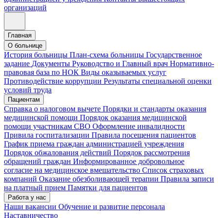
организаций
Главная
О больнице
История больницы
План-схема больницы
Государственное
задание
Документы
Руководство и Главный врач
Нормативно-
правовая база по НОК
Виды оказываемых услуг
Противодействие коррупции
Результаты специальной оценки
условий труда
Пациентам
Справка о налоговом вычете
Порядки и стандарты оказания
медицинской помощи
Порядок оказания медицинской
помощи участникам СВО
Оформление инвалидности
Привила госпитализации
Правила посещения пациентов
График приема граждан администрацией учреждения
Порядок обжалования действий
Порядок рассмотрения
обращений граждан
Информированное добровольное
согласие на медицинское вмешательство
Список страховых
компаний
Оказание обезболивающей терапии
Правила записи
на платный прием
Памятки для пациентов
Работа у нас
Наши вакансии
Обучение и развитие персонала
Наставничество