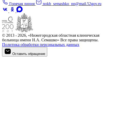
Горячая линия
nokb_semashko_nn@mail.52gov.ru
© 2013 - 2026, «Нижегородская областная клиническая
больница имени Н.А. Семашко» Все права защищены.
Политика обработки персональных данных
Оставить обращение
Оставить обращение
Войти в личный кабинет
Регистрация
Войти в личный кабинет
Войти в личный кабинет
Войти в личный кабинет
Подтверждение телефона
Личный кабинет
Мои записи
Введите номер телефона, который вы указали при регистрации
Введите код из СМС, отправленный на указанный номер
Придумайте новый пароль для входа в личный кабинет
Для записи на приём необходимо подтвердить номер телефона.
Запомнить меня
Войти
Минимум 8 символов, используйте буквы, цифры и символы.
Подтвердить
Получить 
Забыли пароль?
Минимум 8 символов, используйте буквы, цифры и символы.
Не пришла СМС? Вы можете отправить запрос повторно через 
Отправить код повторно (
60
с)
Запомнить меня
Еще нет аккаунта?
Зарегистрироваться
Запросить код повторно
Запомнить меня
Создать пароль
Подтвердить