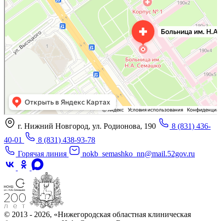
Отделение больницы, госпиталя в Нижнем Новгороде
Больница для взрослых в Нижнем Новгороде
г. Нижний Новгород, ул. Родионова, 190
8 (831) 436-
40-01
8 (831) 438-93-78
Горячая линия
nokb_semashko_nn@mail.52gov.ru
© 2013 - 2026, «Нижегородская областная клиническая