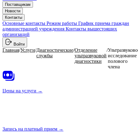
Поставщикам
Новости
Контакты
Основные контакты
Режим работы
График приема граждан
администрацией учреждения
Контакты вышестоящих
организаций
Войти
Главная
/
Услуги
/
Диагностические
/
Отделение
/
Ультразвуково
службы
ультразвуковой
исследование
диагностики
полового
члена
Цены на
услуги →
Запись на платный
прием →