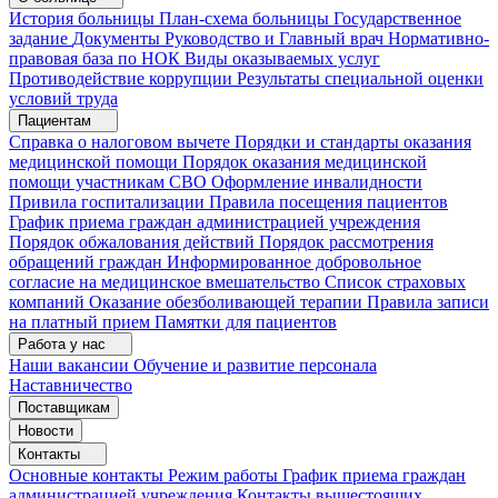
История больницы
План-схема больницы
Государственное
задание
Документы
Руководство и Главный врач
Нормативно-
правовая база по НОК
Виды оказываемых услуг
Противодействие коррупции
Результаты специальной оценки
условий труда
Пациентам
Справка о налоговом вычете
Порядки и стандарты оказания
медицинской помощи
Порядок оказания медицинской
помощи участникам СВО
Оформление инвалидности
Привила госпитализации
Правила посещения пациентов
График приема граждан администрацией учреждения
Порядок обжалования действий
Порядок рассмотрения
обращений граждан
Информированное добровольное
согласие на медицинское вмешательство
Список страховых
компаний
Оказание обезболивающей терапии
Правила записи
на платный прием
Памятки для пациентов
Работа у нас
Наши вакансии
Обучение и развитие персонала
Наставничество
Поставщикам
Новости
Контакты
Основные контакты
Режим работы
График приема граждан
администрацией учреждения
Контакты вышестоящих