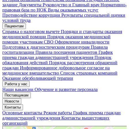
задание
Документы
Руководство и Главный врач
Нормативно-
правовая база по НОК
Виды оказываемых услуг
Противодействие коррупции
Результаты специальной оценки
условий труда
Пациентам
Справка о налоговом вычете
Порядки и стандарты оказания
медицинской помощи
Порядок оказания медицинской
помощи участникам СВО
Оформление инвалидности
Подготовка к диагностическим процедурам
Правила
госпитализации
Правила посещения пациентов
График
приема граждан администрацией учреждения
Порядок
обжалования действий
Порядок рассмотрения обращений
граждан
Информированное добровольное согласие на
медицинское вмешательство
Список страховых компаний
Оказание обезболивающей терапии
Работа у нас
Наши вакансии
Обучение и развитие персонала
Поставщикам
Новости
Контакты
Основные контакты
Режим работы
График приема граждан
администрацией учреждения
Контакты вышестоящих
организаций
«Нижегородская областная клиническая больница имени Н.А. Семашко»