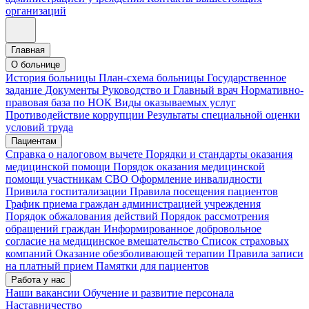
организаций
Главная
О больнице
История больницы
План-схема больницы
Государственное
задание
Документы
Руководство и Главный врач
Нормативно-
правовая база по НОК
Виды оказываемых услуг
Противодействие коррупции
Результаты специальной оценки
условий труда
Пациентам
Справка о налоговом вычете
Порядки и стандарты оказания
медицинской помощи
Порядок оказания медицинской
помощи участникам СВО
Оформление инвалидности
Привила госпитализации
Правила посещения пациентов
График приема граждан администрацией учреждения
Порядок обжалования действий
Порядок рассмотрения
обращений граждан
Информированное добровольное
согласие на медицинское вмешательство
Список страховых
компаний
Оказание обезболивающей терапии
Правила записи
на платный прием
Памятки для пациентов
Работа у нас
Наши вакансии
Обучение и развитие персонала
Наставничество