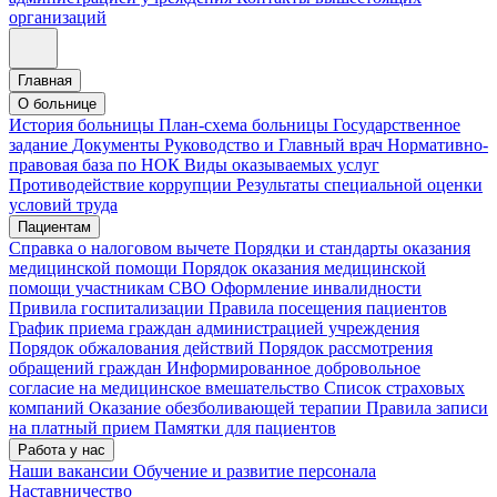
организаций
Главная
О больнице
История больницы
План-схема больницы
Государственное
задание
Документы
Руководство и Главный врач
Нормативно-
правовая база по НОК
Виды оказываемых услуг
Противодействие коррупции
Результаты специальной оценки
условий труда
Пациентам
Справка о налоговом вычете
Порядки и стандарты оказания
медицинской помощи
Порядок оказания медицинской
помощи участникам СВО
Оформление инвалидности
Привила госпитализации
Правила посещения пациентов
График приема граждан администрацией учреждения
Порядок обжалования действий
Порядок рассмотрения
обращений граждан
Информированное добровольное
согласие на медицинское вмешательство
Список страховых
компаний
Оказание обезболивающей терапии
Правила записи
на платный прием
Памятки для пациентов
Работа у нас
Наши вакансии
Обучение и развитие персонала
Наставничество