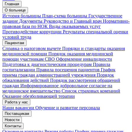
Главная
О больнице
История больницы
План-схема больницы
Государственное
задание
Документы
Руководство и Главный врач
Нормативно-
правовая база по НОК
Виды оказываемых услуг
Противодействие коррупции
Результаты специальной оценки
условий труда
Пациентам
Справка о налоговом вычете
Порядки и стандарты оказания
медицинской помощи
Порядок оказания медицинской
помощи участникам СВО
Оформление инвалидности
Подготовка к диагностическим процедурам
Правила
госпитализации
Правила посещения пациентов
График
приема граждан администрацией учреждения
Порядок
обжалования действий
Порядок рассмотрения обращений
граждан
Информированное добровольное согласие на
медицинское вмешательство
Список страховых компаний
Оказание обезболивающей терапии
Работа у нас
Наши вакансии
Обучение и развитие персонала
Поставщикам
Новости
Контакты
Основные контакты
Режим работы
График приема граждан