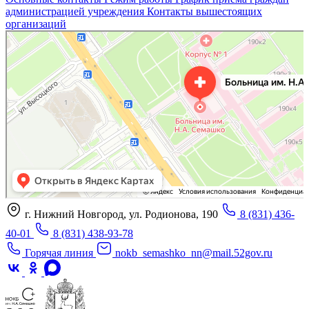
администрацией учреждения
Контакты вышестоящих
организаций
«Нижегородская областная клиническая больница имени Н.А. Семашко»
Отделение больницы, госпиталя в Нижнем Новгороде
Больница для взрослых в Нижнем Новгороде
г. Нижний Новгород, ул. Родионова, 190
8 (831) 436-
40-01
8 (831) 438-93-78
Горячая линия
nokb_semashko_nn@mail.52gov.ru