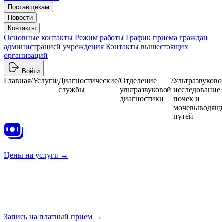
Поставщикам
Новости
Контакты
Основные контакты
Режим работы
График приема граждан
администрацией учреждения
Контакты вышестоящих
организаций
Войти
Главная
/
Услуги
/
Диагностические
/
Отделение
/
Ультразвуково
службы
ультразвуковой
исследование
диагностики
почек и
мочевыводящ
путей
Цены на
услуги →
Запись на платный
прием →