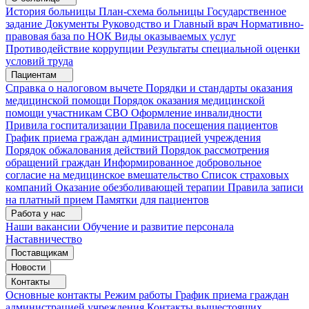
История больницы
План-схема больницы
Государственное
задание
Документы
Руководство и Главный врач
Нормативно-
правовая база по НОК
Виды оказываемых услуг
Противодействие коррупции
Результаты специальной оценки
условий труда
Пациентам
Справка о налоговом вычете
Порядки и стандарты оказания
медицинской помощи
Порядок оказания медицинской
помощи участникам СВО
Оформление инвалидности
Привила госпитализации
Правила посещения пациентов
График приема граждан администрацией учреждения
Порядок обжалования действий
Порядок рассмотрения
обращений граждан
Информированное добровольное
согласие на медицинское вмешательство
Список страховых
компаний
Оказание обезболивающей терапии
Правила записи
на платный прием
Памятки для пациентов
Работа у нас
Наши вакансии
Обучение и развитие персонала
Наставничество
Поставщикам
Новости
Контакты
Основные контакты
Режим работы
График приема граждан
администрацией учреждения
Контакты вышестоящих