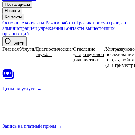
Поставщикам
Новости
Контакты
Основные контакты
Режим работы
График приема граждан
администрацией учреждения
Контакты вышестоящих
организаций
Войти
Главная
/
Услуги
/
Диагностические
/
Отделение
/
Ультразвуково
службы
ультразвуковой
исследование
диагностики
плода-двойня
(2-3 триместр)
Цены на
услуги →
Запись на платный
прием →