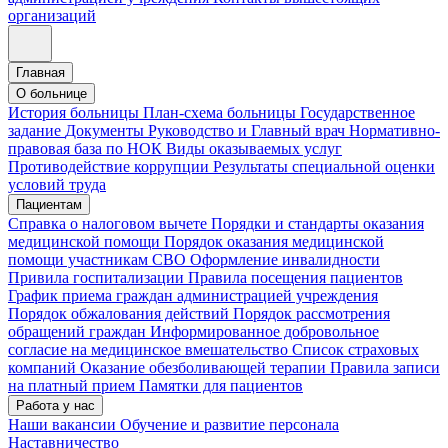
организаций
Главная
О больнице
История больницы
План-схема больницы
Государственное
задание
Документы
Руководство и Главный врач
Нормативно-
правовая база по НОК
Виды оказываемых услуг
Противодействие коррупции
Результаты специальной оценки
условий труда
Пациентам
Справка о налоговом вычете
Порядки и стандарты оказания
медицинской помощи
Порядок оказания медицинской
помощи участникам СВО
Оформление инвалидности
Привила госпитализации
Правила посещения пациентов
График приема граждан администрацией учреждения
Порядок обжалования действий
Порядок рассмотрения
обращений граждан
Информированное добровольное
согласие на медицинское вмешательство
Список страховых
компаний
Оказание обезболивающей терапии
Правила записи
на платный прием
Памятки для пациентов
Работа у нас
Наши вакансии
Обучение и развитие персонала
Наставничество