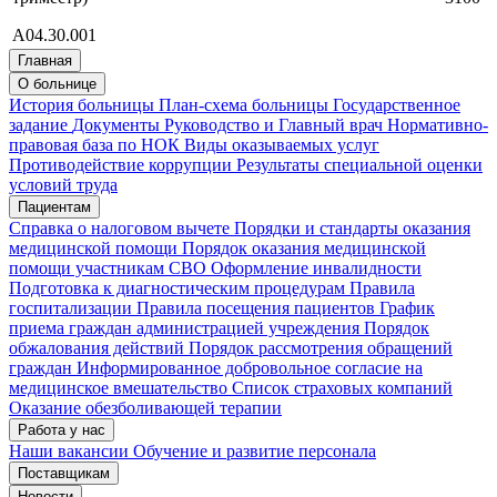
А04.30.001
Главная
О больнице
История больницы
План-схема больницы
Государственное
задание
Документы
Руководство и Главный врач
Нормативно-
правовая база по НОК
Виды оказываемых услуг
Противодействие коррупции
Результаты специальной оценки
условий труда
Пациентам
Справка о налоговом вычете
Порядки и стандарты оказания
медицинской помощи
Порядок оказания медицинской
помощи участникам СВО
Оформление инвалидности
Подготовка к диагностическим процедурам
Правила
госпитализации
Правила посещения пациентов
График
приема граждан администрацией учреждения
Порядок
обжалования действий
Порядок рассмотрения обращений
граждан
Информированное добровольное согласие на
медицинское вмешательство
Список страховых компаний
Оказание обезболивающей терапии
Работа у нас
Наши вакансии
Обучение и развитие персонала
Поставщикам
Новости