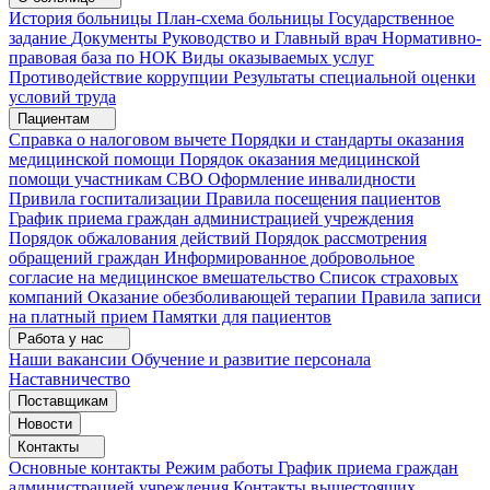
История больницы
План-схема больницы
Государственное
задание
Документы
Руководство и Главный врач
Нормативно-
правовая база по НОК
Виды оказываемых услуг
Противодействие коррупции
Результаты специальной оценки
условий труда
Пациентам
Справка о налоговом вычете
Порядки и стандарты оказания
медицинской помощи
Порядок оказания медицинской
помощи участникам СВО
Оформление инвалидности
Привила госпитализации
Правила посещения пациентов
График приема граждан администрацией учреждения
Порядок обжалования действий
Порядок рассмотрения
обращений граждан
Информированное добровольное
согласие на медицинское вмешательство
Список страховых
компаний
Оказание обезболивающей терапии
Правила записи
на платный прием
Памятки для пациентов
Работа у нас
Наши вакансии
Обучение и развитие персонала
Наставничество
Поставщикам
Новости
Контакты
Основные контакты
Режим работы
График приема граждан
администрацией учреждения
Контакты вышестоящих