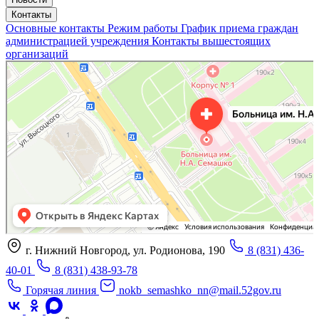
Контакты
Основные контакты
Режим работы
График приема граждан
администрацией учреждения
Контакты вышестоящих
организаций
«Нижегородская областная клиническая больница имени Н.А. Семашко»
Отделение больницы, госпиталя в Нижнем Новгороде
Больница для взрослых в Нижнем Новгороде
г. Нижний Новгород, ул. Родионова, 190
8 (831) 436-
40-01
8 (831) 438-93-78
Горячая линия
nokb_semashko_nn@mail.52gov.ru