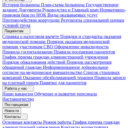
История больницы
План-схема больницы
Государственное
задание
Документы
Руководство и Главный врач
Нормативно-
правовая база по НОК
Виды оказываемых услуг
Противодействие коррупции
Результаты специальной оценки
условий труда
Пациентам
Справка о налоговом вычете
Порядки и стандарты оказания
медицинской помощи
Порядок оказания медицинской
помощи участникам СВО
Оформление инвалидности
Привила госпитализации
Правила посещения пациентов
График приема граждан администрацией учреждения
Порядок обжалования действий
Порядок рассмотрения
обращений граждан
Информированное добровольное
согласие на медицинское вмешательство
Список страховых
компаний
Оказание обезболивающей терапии
Правила записи
на платный прием
Памятки для пациентов
Работа у нас
Наши вакансии
Обучение и развитие персонала
Наставничество
Поставщикам
Новости
Контакты
Основные контакты
Режим работы
График приема граждан
администрацией учреждения
Контакты вышестоящих