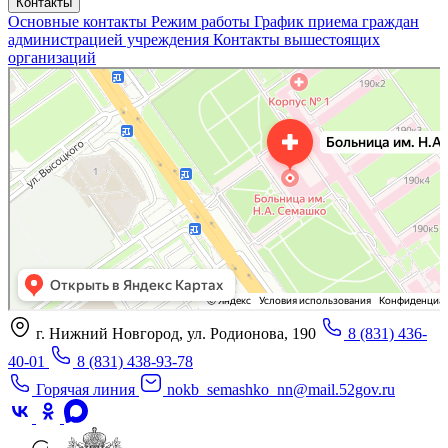
Контакты
Основные контакты
Режим работы
График приема граждан
администрацией учреждения
Контакты вышестоящих
организаций
«Нижегородская областная клиническая больница имени Н.А. Семашко»
Отделение больницы, госпиталя в Нижнем Новгороде
Больница для взрослых в Нижнем Новгороде
г. Нижний Новгород, ул. Родионова, 190
8 (831) 436-
40-01
8 (831) 438-93-78
Горячая линия
nokb_semashko_nn@mail.52gov.ru