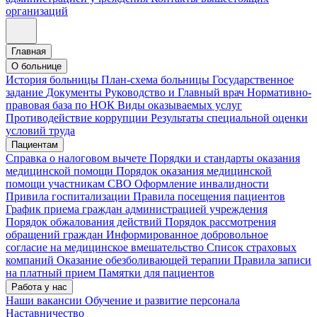
организаций
Главная
О больнице
История больницы
План-схема больницы
Государственное
задание
Документы
Руководство и Главный врач
Нормативно-
правовая база по НОК
Виды оказываемых услуг
Противодействие коррупции
Результаты специальной оценки
условий труда
Пациентам
Справка о налоговом вычете
Порядки и стандарты оказания
медицинской помощи
Порядок оказания медицинской
помощи участникам СВО
Оформление инвалидности
Привила госпитализации
Правила посещения пациентов
График приема граждан администрацией учреждения
Порядок обжалования действий
Порядок рассмотрения
обращений граждан
Информированное добровольное
согласие на медицинское вмешательство
Список страховых
компаний
Оказание обезболивающей терапии
Правила записи
на платный прием
Памятки для пациентов
Работа у нас
Наши вакансии
Обучение и развитие персонала
Наставничество