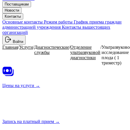
Поставщикам
Новости
Контакты
Основные контакты
Режим работы
График приема граждан
администрацией учреждения
Контакты вышестоящих
организаций
Войти
Главная
/
Услуги
/
Диагностические
/
Отделение
/
Ультразвуково
службы
ультразвуковой
исследование
диагностики
плода ( 1
триместр)
Цены на
услуги →
Запись на платный
прием →