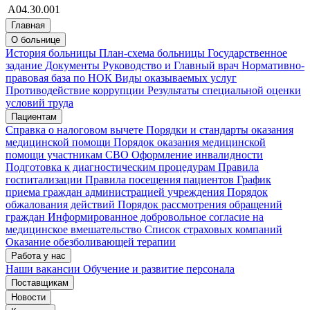
А04.30.001
Главная
О больнице
История больницы
План-схема больницы
Государственное
задание
Документы
Руководство и Главный врач
Нормативно-
правовая база по НОК
Виды оказываемых услуг
Противодействие коррупции
Результаты специальной оценки
условий труда
Пациентам
Справка о налоговом вычете
Порядки и стандарты оказания
медицинской помощи
Порядок оказания медицинской
помощи участникам СВО
Оформление инвалидности
Подготовка к диагностическим процедурам
Правила
госпитализации
Правила посещения пациентов
График
приема граждан администрацией учреждения
Порядок
обжалования действий
Порядок рассмотрения обращений
граждан
Информированное добровольное согласие на
медицинское вмешательство
Список страховых компаний
Оказание обезболивающей терапии
Работа у нас
Наши вакансии
Обучение и развитие персонала
Поставщикам
Новости