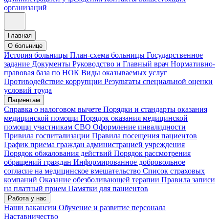
организаций
Главная
О больнице
История больницы
План-схема больницы
Государственное
задание
Документы
Руководство и Главный врач
Нормативно-
правовая база по НОК
Виды оказываемых услуг
Противодействие коррупции
Результаты специальной оценки
условий труда
Пациентам
Справка о налоговом вычете
Порядки и стандарты оказания
медицинской помощи
Порядок оказания медицинской
помощи участникам СВО
Оформление инвалидности
Привила госпитализации
Правила посещения пациентов
График приема граждан администрацией учреждения
Порядок обжалования действий
Порядок рассмотрения
обращений граждан
Информированное добровольное
согласие на медицинское вмешательство
Список страховых
компаний
Оказание обезболивающей терапии
Правила записи
на платный прием
Памятки для пациентов
Работа у нас
Наши вакансии
Обучение и развитие персонала
Наставничество