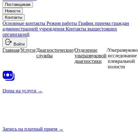
Поставщикам
Новости
Контакты
Основные контакты
Режим работы
График приема граждан
администрацией учреждения
Контакты вышестоящих
организаций
Войти
Главная
/
Услуги
/
Диагностические
/
Отделение
/
Ультразвуково
службы
ультразвуковой
исследование
диагностики
плевральной
полости
Цены на
услуги →
Запись на платный
прием →