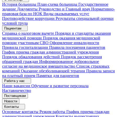
История больницы
План-схема больницы
Государственное
задание
Документы
Руководство и Главный врач
Нормативно-
правовая база по НОК
Виды оказываемых услуг
Противодействие коррупции
Результаты специальной оценки
условий труда
Пациентам
Справка о налоговом вычете
Порядки и стандарты оказания
медицинской помощи
Порядок оказания медицинской
помощи участникам СВО
Оформление инвалидности
Привила госпитализации
Правила посещения пациентов
График приема граждан администрацией учреждения
Порядок обжалования действий
Порядок рассмотрения
обращений граждан
Информированное добровольное
согласие на медицинское вмешательство
Список страховых
компаний
Оказание обезболивающей терапии
Правила записи
на платный прием
Памятки для пациентов
Работа у нас
Наши вакансии
Обучение и развитие персонала
Наставничество
Поставщикам
Новости
Контакты
Основные контакты
Режим работы
График приема граждан
администрацией учреждения
Контакты вышестоящих