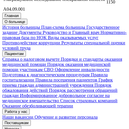
1150
А04.09.001
Главная
О больнице
История больницы
План-схема больницы
Государственное
задание
Документы
Руководство и Главный врач
Нормативно-
правовая база по НОК
Виды оказываемых услуг
Противодействие коррупции
Результаты специальной оценки
условий труда
Пациентам
Справка о налоговом вычете
Порядки и стандарты оказания
медицинской помощи
Порядок оказания медицинской
помощи участникам СВО
Оформление инвалидности
Подготовка к диагностическим процедурам
Правила
госпитализации
Правила посещения пациентов
График
приема граждан администрацией учреждения
Порядок
обжалования действий
Порядок рассмотрения обращений
граждан
Информированное добровольное согласие на
медицинское вмешательство
Список страховых компаний
Оказание обезболивающей терапии
Работа у нас
Наши вакансии
Обучение и развитие персонала
Поставщикам
Новости