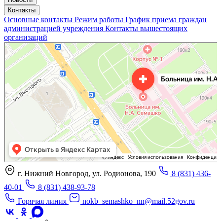
Контакты
Основные контакты
Режим работы
График приема граждан
администрацией учреждения
Контакты вышестоящих
организаций
«Нижегородская областная клиническая больница имени Н.А. Семашко»
Отделение больницы, госпиталя в Нижнем Новгороде
Больница для взрослых в Нижнем Новгороде
г. Нижний Новгород, ул. Родионова, 190
8 (831) 436-
40-01
8 (831) 438-93-78
Горячая линия
nokb_semashko_nn@mail.52gov.ru