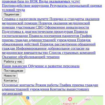
правовая база по НОК
Виды оказываемых услуг
Противодействие коррупции
Результаты специальной оценки
условий труда
Пациентам
Справка о налоговом вычете
Порядки и стандарты оказания
медицинской помощи
Порядок оказания медицинской
помощи участникам СВО
Оформление инвалидности
Подготовка к диагностическим процедурам
Правила
госпитализации
Правила посещения пациентов
График
приема граждан администрацией учреждения
Порядок
обжалования действий
Порядок рассмотрения обращений
граждан
Информированное добровольное согласие на
медицинское вмешательство
Список страховых компаний
Оказание обезболивающей терапии
Работа у нас
Наши вакансии
Обучение и развитие персонала
Поставщикам
Новости
Контакты
Основные контакты
Режим работы
График приема граждан
администрацией учреждения
Контакты вышестоящих
организаций
«Нижегородская областная клиническая больница имени Н.А. Семашко»
Отделение больницы, госпиталя в Нижнем Новгороде
Больница для взрослых в Нижнем Новгороде