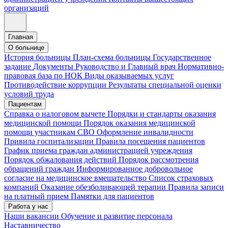
организаций
Главная
О больнице
История больницы
План-схема больницы
Государственное
задание
Документы
Руководство и Главный врач
Нормативно-
правовая база по НОК
Виды оказываемых услуг
Противодействие коррупции
Результаты специальной оценки
условий труда
Пациентам
Справка о налоговом вычете
Порядки и стандарты оказания
медицинской помощи
Порядок оказания медицинской
помощи участникам СВО
Оформление инвалидности
Привила госпитализации
Правила посещения пациентов
График приема граждан администрацией учреждения
Порядок обжалования действий
Порядок рассмотрения
обращений граждан
Информированное добровольное
согласие на медицинское вмешательство
Список страховых
компаний
Оказание обезболивающей терапии
Правила записи
на платный прием
Памятки для пациентов
Работа у нас
Наши вакансии
Обучение и развитие персонала
Наставничество