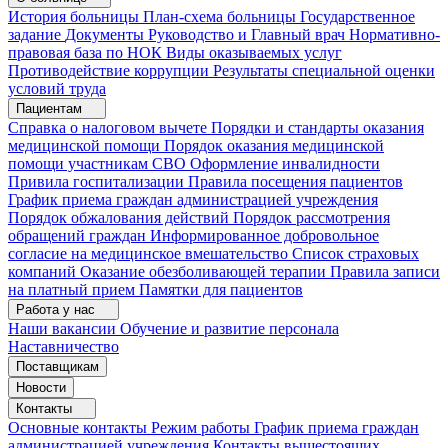
История больницы
План-схема больницы
Государственное
задание
Документы
Руководство и Главный врач
Нормативно-
правовая база по НОК
Виды оказываемых услуг
Противодействие коррупции
Результаты специальной оценки
условий труда
Пациентам
Справка о налоговом вычете
Порядки и стандарты оказания
медицинской помощи
Порядок оказания медицинской
помощи участникам СВО
Оформление инвалидности
Привила госпитализации
Правила посещения пациентов
График приема граждан администрацией учреждения
Порядок обжалования действий
Порядок рассмотрения
обращений граждан
Информированное добровольное
согласие на медицинское вмешательство
Список страховых
компаний
Оказание обезболивающей терапии
Правила записи
на платный прием
Памятки для пациентов
Работа у нас
Наши вакансии
Обучение и развитие персонала
Наставничество
Поставщикам
Новости
Контакты
Основные контакты
Режим работы
График приема граждан
администрацией учреждения
Контакты вышестоящих