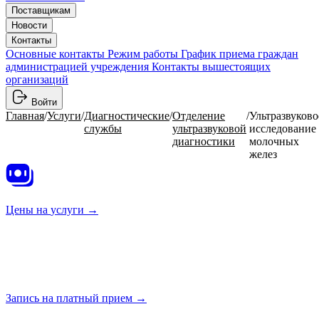
Поставщикам
Новости
Контакты
Основные контакты
Режим работы
График приема граждан
администрацией учреждения
Контакты вышестоящих
организаций
Войти
Главная
/
Услуги
/
Диагностические
/
Отделение
/
Ультразвуково
службы
ультразвуковой
исследование
диагностики
молочных
желез
Цены на
услуги →
Запись на платный
прием →