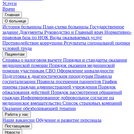
Услуги
Врачи
Главная
О больнице
История больницы
План-схема больницы
Государственное
задание
Документы
Руководство и Главный врач
Нормативно-
правовая база по НОК
Виды оказываемых услуг
Противодействие коррупции
Результаты специальной оценки
условий труда
Пациентам
Справка о налоговом вычете
Порядки и стандарты оказания
медицинской помощи
Порядок оказания медицинской
помощи участникам СВО
Оформление инвалидности
Подготовка к диагностическим процедурам
Правила
госпитализации
Правила посещения пациентов
График
приема граждан администрацией учреждения
Порядок
обжалования действий
Порядок рассмотрения обращений
граждан
Информированное добровольное согласие на
медицинское вмешательство
Список страховых компаний
Оказание обезболивающей терапии
Работа у нас
Наши вакансии
Обучение и развитие персонала
Поставщикам
Новости