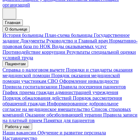
организаций
Главная
О больнице
История больницы
План-схема больницы
Государственное
задание
Документы
Руководство и Главный врач
Нормативно-
правовая база по НОК
Виды оказываемых услуг
Противодействие коррупции
Результаты специальной оценки
условий труда
Пациентам
Справка о налоговом вычете
Порядки и стандарты оказания
медицинской помощи
Порядок оказания медицинской
помощи участникам СВО
Оформление инвалидности
Привила госпитализации
Правила посещения пациентов
График приема граждан администрацией учреждения
Порядок обжалования действий
Порядок рассмотрения
обращений граждан
Информированное добровольное
согласие на медицинское вмешательство
Список страховых
компаний
Оказание обезболивающей терапии
Правила записи
на платный прием
Памятки для пациентов
Работа у нас
Наши вакансии
Обучение и развитие персонала
Наставничество