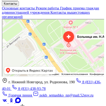
Контакты
Основные контакты
Режим работы
График приема граждан
администрацией учреждения
Контакты вышестоящих
организаций
«Нижегородская областная клиническая больница имени Н.А. Семашко»
Отделение больницы, госпиталя в Нижнем Новгороде
Больница для взрослых в Нижнем Новгороде
г. Нижний Новгород, ул. Родионова, 190
8 (831) 436-
40-01
8 (831) 438-93-78
Горячая линия
nokb_semashko_nn@mail.52gov.ru