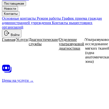
Поставщикам
Новости
Контакты
Основные контакты
Режим работы
График приема граждан
администрацией учреждения
Контакты вышестоящих
организаций
Войти
Главная
/
Услуги
/
Диагностические
/
Отделение
/
Ультразвуково
службы
ультразвуковой
исследование
диагностики
мягких ткане
(одна
анатомическа
зона)
Цены на
услуги →