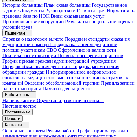
История больницы
План-схема больницы
Государственное
задание
Документы
Руководство и Главный врач
Нормативно-
правовая база по НОК
Виды оказываемых услуг
Противодействие коррупции
Результаты специальной оценки
условий труда
Пациентам
Справка о налоговом вычете
Порядки и стандарты оказания
медицинской помощи
Порядок оказания медицинской
помощи участникам СВО
Оформление инвалидности
Привила госпитализации
Правила посещения пациентов
График приема граждан администрацией учреждения
Порядок обжалования действий
Порядок рассмотрения
обращений граждан
Информированное добровольное
согласие на медицинское вмешательство
Список страховых
компаний
Оказание обезболивающей терапии
Правила записи
на платный прием
Памятки для пациентов
Работа у нас
Наши вакансии
Обучение и развитие персонала
Наставничество
Поставщикам
Новости
Контакты
Основные контакты
Режим работы
График приема граждан
администрацией учреждения
Контакты вышестоящих