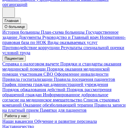
организаций
Главная
О больнице
История больницы
План-схема больницы
Государственное
задание
Документы
Руководство и Главный врач
Нормативно-
правовая база по НОК
Виды оказываемых услуг
Противодействие коррупции
Результаты специальной оценки
условий труда
Пациентам
Справка о налоговом вычете
Порядки и стандарты оказания
медицинской помощи
Порядок оказания медицинской
помощи участникам СВО
Оформление инвалидности
Привила госпитализации
Правила посещения пациентов
График приема граждан администрацией учреждения
Порядок обжалования действий
Порядок рассмотрения
обращений граждан
Информированное добровольное
согласие на медицинское вмешательство
Список страховых
компаний
Оказание обезболивающей терапии
Правила записи
на платный прием
Памятки для пациентов
Работа у нас
Наши вакансии
Обучение и развитие персонала
Наставничество