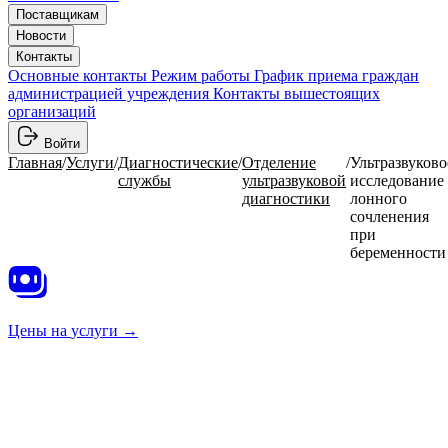
Поставщикам
Новости
Контакты
Основные контакты
Режим работы
График приема граждан
администрацией учреждения
Контакты вышестоящих
организаций
Войти
Главная
/
Услуги
/
Диагностические
/
Отделение
/
Ультразвуково
службы
ультразвуковой
исследование
диагностики
лонного
сочленения
при
беременности
Цены на
услуги →