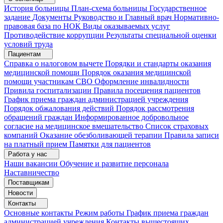
История больницы
План-схема больницы
Государственное
задание
Документы
Руководство и Главный врач
Нормативно-
правовая база по НОК
Виды оказываемых услуг
Противодействие коррупции
Результаты специальной оценки
условий труда
Пациентам
Справка о налоговом вычете
Порядки и стандарты оказания
медицинской помощи
Порядок оказания медицинской
помощи участникам СВО
Оформление инвалидности
Привила госпитализации
Правила посещения пациентов
График приема граждан администрацией учреждения
Порядок обжалования действий
Порядок рассмотрения
обращений граждан
Информированное добровольное
согласие на медицинское вмешательство
Список страховых
компаний
Оказание обезболивающей терапии
Правила записи
на платный прием
Памятки для пациентов
Работа у нас
Наши вакансии
Обучение и развитие персонала
Наставничество
Поставщикам
Новости
Контакты
Основные контакты
Режим работы
График приема граждан
администрацией учреждения
Контакты вышестоящих