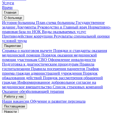
Услуги
Врачи
Главная
О больнице
История больницы
План-схема больницы
Государственное
задание
Документы
Руководство и Главный врач
Нормативно-
правовая база по НОК
Виды оказываемых услуг
Противодействие коррупции
Результаты специальной оценки
условий труда
Пациентам
Справка о налоговом вычете
Порядки и стандарты оказания
медицинской помощи
Порядок оказания медицинской
помощи участникам СВО
Оформление инвалидности
Подготовка к диагностическим процедурам
Правила
госпитализации
Правила посещения пациентов
График
приема граждан администрацией учреждения
Порядок
обжалования действий
Порядок рассмотрения обращений
граждан
Информированное добровольное согласие на
медицинское вмешательство
Список страховых компаний
Оказание обезболивающей терапии
Работа у нас
Наши вакансии
Обучение и развитие персонала
Поставщикам
Новости