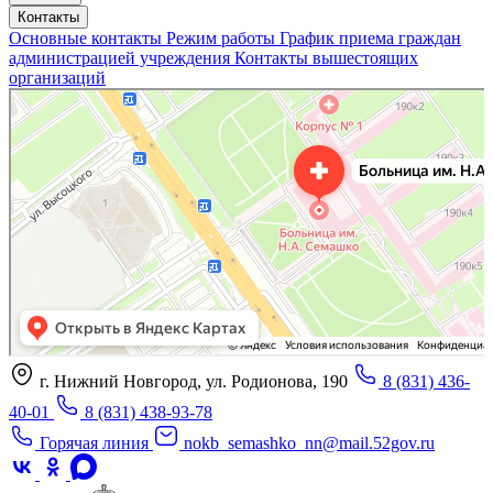
Контакты
Основные контакты
Режим работы
График приема граждан
администрацией учреждения
Контакты вышестоящих
организаций
«Нижегородская областная клиническая больница имени Н.А. Семашко»
Отделение больницы, госпиталя в Нижнем Новгороде
Больница для взрослых в Нижнем Новгороде
г. Нижний Новгород, ул. Родионова, 190
8 (831) 436-
40-01
8 (831) 438-93-78
Горячая линия
nokb_semashko_nn@mail.52gov.ru