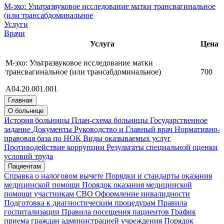
М-эхо: Ультразвуковое исследование матки трансвагинальное
(или трансабдоминальное
Услуги
Врачи
Услуга
Цена
М-эхо: Ультразвуковое исследование матки
трансвагинальное (или трансабдоминальное)
700
А04.20.001.001
Главная
О больнице
История больницы
План-схема больницы
Государственное
задание
Документы
Руководство и Главный врач
Нормативно-
правовая база по НОК
Виды оказываемых услуг
Противодействие коррупции
Результаты специальной оценки
условий труда
Пациентам
Справка о налоговом вычете
Порядки и стандарты оказания
медицинской помощи
Порядок оказания медицинской
помощи участникам СВО
Оформление инвалидности
Подготовка к диагностическим процедурам
Правила
госпитализации
Правила посещения пациентов
График
приема граждан администрацией учреждения
Порядок