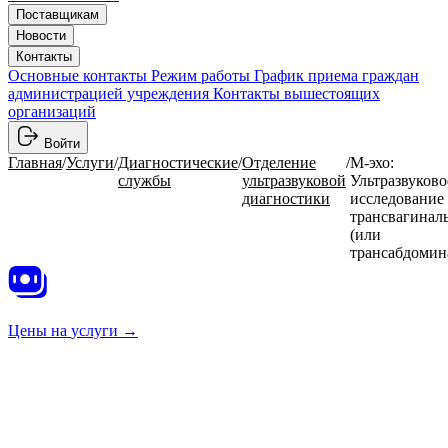
Поставщикам
Новости
Контакты
Основные контакты
Режим работы
График приема граждан
администрацией учреждения
Контакты вышестоящих
организаций
Войти
Главная
/
Услуги
/
Диагностические
/
Отделение
/
М-эхо:
службы
ультразвуковой
Ультразвуково
диагностики
исследование
трансвагинал
(или
трансабдомин
Цены на
услуги →