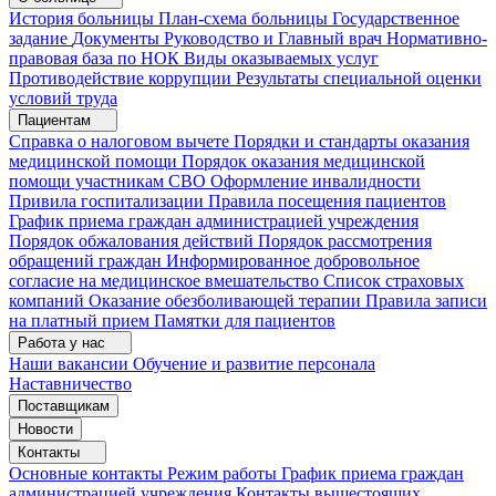
История больницы
План-схема больницы
Государственное
задание
Документы
Руководство и Главный врач
Нормативно-
правовая база по НОК
Виды оказываемых услуг
Противодействие коррупции
Результаты специальной оценки
условий труда
Пациентам
Справка о налоговом вычете
Порядки и стандарты оказания
медицинской помощи
Порядок оказания медицинской
помощи участникам СВО
Оформление инвалидности
Привила госпитализации
Правила посещения пациентов
График приема граждан администрацией учреждения
Порядок обжалования действий
Порядок рассмотрения
обращений граждан
Информированное добровольное
согласие на медицинское вмешательство
Список страховых
компаний
Оказание обезболивающей терапии
Правила записи
на платный прием
Памятки для пациентов
Работа у нас
Наши вакансии
Обучение и развитие персонала
Наставничество
Поставщикам
Новости
Контакты
Основные контакты
Режим работы
График приема граждан
администрацией учреждения
Контакты вышестоящих