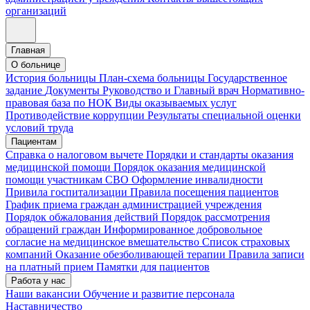
организаций
Главная
О больнице
История больницы
План-схема больницы
Государственное
задание
Документы
Руководство и Главный врач
Нормативно-
правовая база по НОК
Виды оказываемых услуг
Противодействие коррупции
Результаты специальной оценки
условий труда
Пациентам
Справка о налоговом вычете
Порядки и стандарты оказания
медицинской помощи
Порядок оказания медицинской
помощи участникам СВО
Оформление инвалидности
Привила госпитализации
Правила посещения пациентов
График приема граждан администрацией учреждения
Порядок обжалования действий
Порядок рассмотрения
обращений граждан
Информированное добровольное
согласие на медицинское вмешательство
Список страховых
компаний
Оказание обезболивающей терапии
Правила записи
на платный прием
Памятки для пациентов
Работа у нас
Наши вакансии
Обучение и развитие персонала
Наставничество