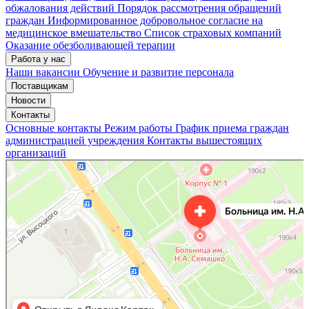
обжалования действий
Порядок рассмотрения обращений
граждан
Информированное добровольное согласие на
медицинское вмешательство
Список страховых компаний
Оказание обезболивающей терапии
Работа у нас
Наши вакансии
Обучение и развитие персонала
Поставщикам
Новости
Контакты
Основные контакты
Режим работы
График приема граждан
администрацией учреждения
Контакты вышестоящих
организаций
«Нижегородская областная клиническая больница имени Н.А. Семашко»
Отделение больницы, госпиталя в Нижнем Новгороде
Больница для взрослых в Нижнем Новгороде