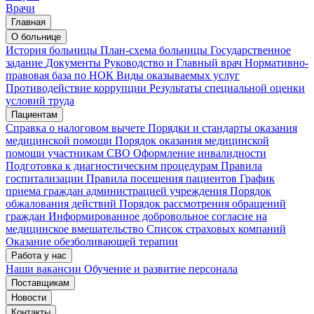
Врачи
Главная
О больнице
История больницы
План-схема больницы
Государственное
задание
Документы
Руководство и Главный врач
Нормативно-
правовая база по НОК
Виды оказываемых услуг
Противодействие коррупции
Результаты специальной оценки
условий труда
Пациентам
Справка о налоговом вычете
Порядки и стандарты оказания
медицинской помощи
Порядок оказания медицинской
помощи участникам СВО
Оформление инвалидности
Подготовка к диагностическим процедурам
Правила
госпитализации
Правила посещения пациентов
График
приема граждан администрацией учреждения
Порядок
обжалования действий
Порядок рассмотрения обращений
граждан
Информированное добровольное согласие на
медицинское вмешательство
Список страховых компаний
Оказание обезболивающей терапии
Работа у нас
Наши вакансии
Обучение и развитие персонала
Поставщикам
Новости
Контакты