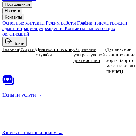
Поставщикам
Новости
Контакты
Основные контакты
Режим работы
График приема граждан
администрацией учреждения
Контакты вышестоящих
организаций
Войти
Главная
/
Услуги
/
Диагностические
/
Отделение
/
Дуплексное
службы
ультразвуковой
сканирование
диагностики
аорты (аорто-
мезентериаль
пинцет)
Цены на
услуги →
Запись на платный
прием →