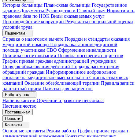
История больницы
План-схема больницы
Государственное
задание
Документы
Руководство и Главный врач
Нормативно-
правовая база по НОК
Виды оказываемых услуг
Противодействие коррупции
Результаты специальной оценки
условий труда
Пациентам
Справка о налоговом вычете
Порядки и стандарты оказания
медицинской помощи
Порядок оказания медицинской
помощи участникам СВО
Оформление инвалидности
Привила госпитализации
Правила посещения пациентов
График приема граждан администрацией учреждения
Порядок обжалования действий
Порядок рассмотрения
обращений граждан
Информированное добровольное
согласие на медицинское вмешательство
Список страховых
компаний
Оказание обезболивающей терапии
Правила записи
на платный прием
Памятки для пациентов
Работа у нас
Наши вакансии
Обучение и развитие персонала
Наставничество
Поставщикам
Новости
Контакты
Основные контакты
Режим работы
График приема граждан
администрацией учреждения
Контакты вышестоящих