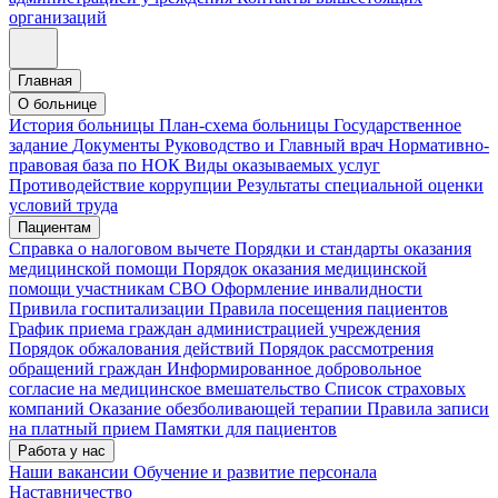
организаций
Главная
О больнице
История больницы
План-схема больницы
Государственное
задание
Документы
Руководство и Главный врач
Нормативно-
правовая база по НОК
Виды оказываемых услуг
Противодействие коррупции
Результаты специальной оценки
условий труда
Пациентам
Справка о налоговом вычете
Порядки и стандарты оказания
медицинской помощи
Порядок оказания медицинской
помощи участникам СВО
Оформление инвалидности
Привила госпитализации
Правила посещения пациентов
График приема граждан администрацией учреждения
Порядок обжалования действий
Порядок рассмотрения
обращений граждан
Информированное добровольное
согласие на медицинское вмешательство
Список страховых
компаний
Оказание обезболивающей терапии
Правила записи
на платный прием
Памятки для пациентов
Работа у нас
Наши вакансии
Обучение и развитие персонала
Наставничество