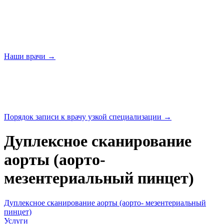
Наши
врачи →
Порядок записи к врачу узкой
специализации →
Дуплексное сканирование
аорты (аорто-
мезентериальный пинцет)
Дуплексное сканирование аорты (аорто- мезентериальный
пинцет)
Услуги