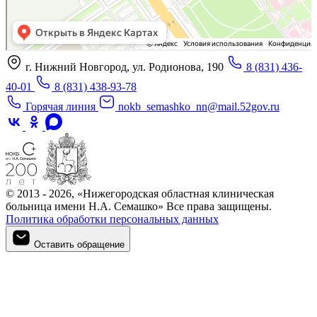
г. Нижний Новгород, ул. Родионова, 190
8 (831) 436-
40-01
8 (831) 438-93-78
Горячая линия
nokb_semashko_nn@mail.52gov.ru
© 2013 - 2026, «Нижегородская областная клиническая
больница имени Н.А. Семашко» Все права защищены.
Политика обработки персональных данных
Оставить обращение
Оставить обращение
Войти в личный кабинет
Регистрация
Войти в личный кабинет
Войти в личный кабинет
Войти в личный кабинет
Подтверждение телефона
Личный кабинет
Мои записи
Введите номер телефона, который вы указали при регистрации
Введите код из СМС, отправленный на указанный номер
Придумайте новый пароль для входа в личный кабинет
Для записи на приём необходимо подтвердить номер телефона.