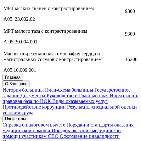
МРТ мягких тканей с контрастированием
9300
А05. 23.002.02
МРТ малого таза с контрастированием
9300
А 05.30.004.001
Магнитно-резонансная томография сердца и
магистральных сосудов с контрастированием
16200
A05.10.009.001
Главная
О больнице
История больницы
План-схема больницы
Государственное
задание
Документы
Руководство и Главный врач
Нормативно-
правовая база по НОК
Виды оказываемых услуг
Противодействие коррупции
Результаты специальной оценки
условий труда
Пациентам
Справка о налоговом вычете
Порядки и стандарты оказания
медицинской помощи
Порядок оказания медицинской
помощи участникам СВО
Оформление инвалидности