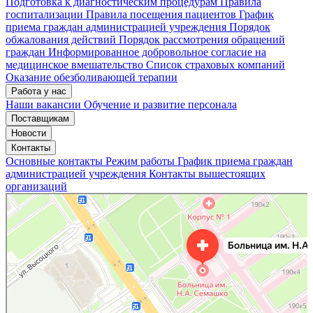
Подготовка к диагностическим процедурам
Правила
госпитализации
Правила посещения пациентов
График
приема граждан администрацией учреждения
Порядок
обжалования действий
Порядок рассмотрения обращений
граждан
Информированное добровольное согласие на
медицинское вмешательство
Список страховых компаний
Оказание обезболивающей терапии
Работа у нас
Наши вакансии
Обучение и развитие персонала
Поставщикам
Новости
Контакты
Основные контакты
Режим работы
График приема граждан
администрацией учреждения
Контакты вышестоящих
организаций
«Нижегородская областная клиническая больница имени Н.А. Семашко»
Отделение больницы, госпиталя в Нижнем Новгороде
Больница для взрослых в Нижнем Новгороде