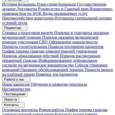
История больницы
План-схема больницы
Государственное
задание
Документы
Руководство и Главный врач
Нормативно-
правовая база по НОК
Виды оказываемых услуг
Противодействие коррупции
Результаты специальной оценки
условий труда
Пациентам
Справка о налоговом вычете
Порядки и стандарты оказания
медицинской помощи
Порядок оказания медицинской
помощи участникам СВО
Оформление инвалидности
Привила госпитализации
Правила посещения пациентов
График приема граждан администрацией учреждения
Порядок обжалования действий
Порядок рассмотрения
обращений граждан
Информированное добровольное
согласие на медицинское вмешательство
Список страховых
компаний
Оказание обезболивающей терапии
Правила записи
на платный прием
Памятки для пациентов
Работа у нас
Наши вакансии
Обучение и развитие персонала
Наставничество
Поставщикам
Новости
Контакты
Основные контакты
Режим работы
График приема граждан
администрацией учреждения
Контакты вышестоящих