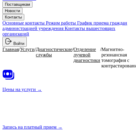
Поставщикам
Новости
Контакты
Основные контакты
Режим работы
График приема граждан
администрацией учреждения
Контакты вышестоящих
организаций
Войти
Главная
/
Услуги
/
Диагностические
/
Отделение
/
Магнитно-
службы
лучевой
резонансная
диагностики
томография с
контрастирован
Цены на
услуги →
Запись на платный
прием →