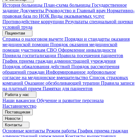
История больницы
План-схема больницы
Государственное
задание
Документы
Руководство и Главный врач
Нормативно-
правовая база по НОК
Виды оказываемых услуг
Противодействие коррупции
Результаты специальной оценки
условий труда
Пациентам
Справка о налоговом вычете
Порядки и стандарты оказания
медицинской помощи
Порядок оказания медицинской
помощи участникам СВО
Оформление инвалидности
Привила госпитализации
Правила посещения пациентов
График приема граждан администрацией учреждения
Порядок обжалования действий
Порядок рассмотрения
обращений граждан
Информированное добровольное
согласие на медицинское вмешательство
Список страховых
компаний
Оказание обезболивающей терапии
Правила записи
на платный прием
Памятки для пациентов
Работа у нас
Наши вакансии
Обучение и развитие персонала
Наставничество
Поставщикам
Новости
Контакты
Основные контакты
Режим работы
График приема граждан
администрацией учреждения
Контакты вышестоящих