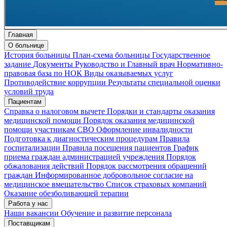
Главная
О больнице
История больницы
План-схема больницы
Государственное
задание
Документы
Руководство и Главный врач
Нормативно-
правовая база по НОК
Виды оказываемых услуг
Противодействие коррупции
Результаты специальной оценки
условий труда
Пациентам
Справка о налоговом вычете
Порядки и стандарты оказания
медицинской помощи
Порядок оказания медицинской
помощи участникам СВО
Оформление инвалидности
Подготовка к диагностическим процедурам
Правила
госпитализации
Правила посещения пациентов
График
приема граждан администрацией учреждения
Порядок
обжалования действий
Порядок рассмотрения обращений
граждан
Информированное добровольное согласие на
медицинское вмешательство
Список страховых компаний
Оказание обезболивающей терапии
Работа у нас
Наши вакансии
Обучение и развитие персонала
Поставщикам