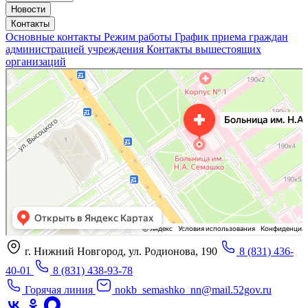
Новости
Контакты
Основные контакты
Режим работы
График приема граждан
администрацией учреждения
Контакты вышестоящих
организаций
«Нижегородская областная клиническая больница имени Н.А. Семашко»
Отделение больницы, госпиталя в Нижнем Новгороде
Больница для взрослых в Нижнем Новгороде
г. Нижний Новгород, ул. Родионова, 190
8 (831) 436-
40-01
8 (831) 438-93-78
Горячая линия
nokb_semashko_nn@mail.52gov.ru