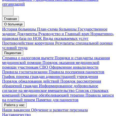
организаций
Главная
О больнице
История больницы
План-схема больницы
Государственное
задание
Документы
Руководство и Главный врач
Нормативно-
правовая база по НОК
Виды оказываемых услуг
Противодействие коррупции
Результаты специальной оценки
условий труда
Пациентам
Справка о налоговом вычете
Порядки и стандарты оказания
медицинской помощи
Порядок оказания медицинской
помощи участникам СВО
Оформление инвалидности
Привила госпитализации
Правила посещения пациентов
График приема граждан администрацией учреждения
Порядок обжалования действий
Порядок рассмотрения
обращений граждан
Информированное добровольное
согласие на медицинское вмешательство
Список страховых
компаний
Оказание обезболивающей терапии
Правила записи
на платный прием
Памятки для пациентов
Работа у нас
Наши вакансии
Обучение и развитие персонала
Наставничество