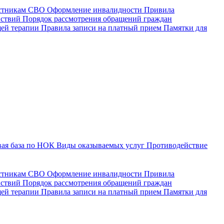
астникам СВО
Оформление инвалидности
Привила
йствий
Порядок рассмотрения обращений граждан
щей терапии
Правила записи на платный прием
Памятки для
ая база по НОК
Виды оказываемых услуг
Противодействие
астникам СВО
Оформление инвалидности
Привила
йствий
Порядок рассмотрения обращений граждан
ей терапии
Правила записи на платный прием
Памятки для