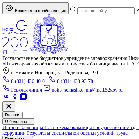
Версия для слабовидящих
Государственное бюджетное учреждение здравоохранения Ниж
«Нижегородская областная клиническая больница имени Н.А.
г. Нижний Новгород, ул. Родионова, 190
8 (831) 436-40-01
8 (831) 438-93-78
Горячая линия
nokb_semashko_nn@mail.52gov.ru
Главная
О больнице
История больницы
План-схема больницы
Государственное зад
коррупции
Результаты специальной оценки условий труда