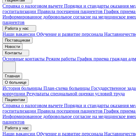
Пациентам
Справка о налоговом вычете
Порядки и стандарты оказания 
госпитализации
Правила посещения пациентов
График приема
Информированное добровольное согласие на медицинское вме
пациентов
Работа у нас
Наши вакансии
Обучение и развитие персонала
Наставничеств
Поставщикам
Новости
Контакты
Основные контакты
Режим работы
График приема граждан ад
Главная
О больнице
История больницы
План-схема больницы
Государственное зад
коррупции
Результаты специальной оценки условий труда
Пациентам
Справка о налоговом вычете
Порядки и стандарты оказания м
госпитализации
Правила посещения пациентов
График приема
Информированное добровольное согласие на медицинское вме
пациентов
Работа у нас
Наши вакансии
Обучение и развитие персонала
Наставничеств