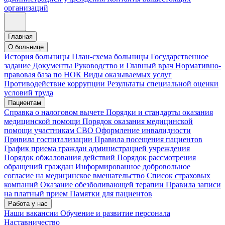
организаций
Главная
О больнице
История больницы
План-схема больницы
Государственное
задание
Документы
Руководство и Главный врач
Нормативно-
правовая база по НОК
Виды оказываемых услуг
Противодействие коррупции
Результаты специальной оценки
условий труда
Пациентам
Справка о налоговом вычете
Порядки и стандарты оказания
медицинской помощи
Порядок оказания медицинской
помощи участникам СВО
Оформление инвалидности
Привила госпитализации
Правила посещения пациентов
График приема граждан администрацией учреждения
Порядок обжалования действий
Порядок рассмотрения
обращений граждан
Информированное добровольное
согласие на медицинское вмешательство
Список страховых
компаний
Оказание обезболивающей терапии
Правила записи
на платный прием
Памятки для пациентов
Работа у нас
Наши вакансии
Обучение и развитие персонала
Наставничество