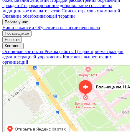
обжалования действий
Порядок рассмотрения обращений
граждан
Информированное добровольное согласие на
медицинское вмешательство
Список страховых компаний
Оказание обезболивающей терапии
Работа у нас
Наши вакансии
Обучение и развитие персонала
Поставщикам
Новости
Контакты
Основные контакты
Режим работы
График приема граждан
администрацией учреждения
Контакты вышестоящих
организаций
«Нижегородская областная клиническая больница имени Н.А. Семашко»
Отделение больницы, госпиталя в Нижнем Новгороде
Больница для взрослых в Нижнем Новгороде