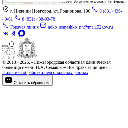
г. Нижний Новгород, ул. Родионова, 190
8 (831) 436-
40-01
8 (831) 438-93-78
Горячая линия
nokb_semashko_nn@mail.52gov.ru
© 2013 - 2026, «Нижегородская областная клиническая
больница имени Н.А. Семашко» Все права защищены.
Политика обработки персональных данных
Оставить обращение
Оставить обращение
Войти в личный кабинет
Регистрация
Войти в личный кабинет
Войти в личный кабинет
Войти в личный кабинет
Подтверждение телефона
Личный кабинет
Мои записи
Введите номер телефона, который вы указали при регистрации
Введите код из СМС, отправленный на указанный номер
Придумайте новый пароль для входа в личный кабинет
Для записи на приём необходимо подтвердить номер телефона.
Запомнить меня
Войти
Минимум 8 символов, используйте буквы, цифры и символы.
Подтвердить
Получить 