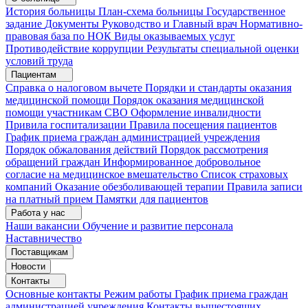
История больницы
План-схема больницы
Государственное
задание
Документы
Руководство и Главный врач
Нормативно-
правовая база по НОК
Виды оказываемых услуг
Противодействие коррупции
Результаты специальной оценки
условий труда
Пациентам
Справка о налоговом вычете
Порядки и стандарты оказания
медицинской помощи
Порядок оказания медицинской
помощи участникам СВО
Оформление инвалидности
Привила госпитализации
Правила посещения пациентов
График приема граждан администрацией учреждения
Порядок обжалования действий
Порядок рассмотрения
обращений граждан
Информированное добровольное
согласие на медицинское вмешательство
Список страховых
компаний
Оказание обезболивающей терапии
Правила записи
на платный прием
Памятки для пациентов
Работа у нас
Наши вакансии
Обучение и развитие персонала
Наставничество
Поставщикам
Новости
Контакты
Основные контакты
Режим работы
График приема граждан
администрацией учреждения
Контакты вышестоящих