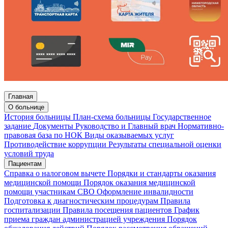
Главная
О больнице
История больницы
План-схема больницы
Государственное
задание
Документы
Руководство и Главный врач
Нормативно-
правовая база по НОК
Виды оказываемых услуг
Противодействие коррупции
Результаты специальной оценки
условий труда
Пациентам
Справка о налоговом вычете
Порядки и стандарты оказания
медицинской помощи
Порядок оказания медицинской
помощи участникам СВО
Оформление инвалидности
Подготовка к диагностическим процедурам
Правила
госпитализации
Правила посещения пациентов
График
приема граждан администрацией учреждения
Порядок