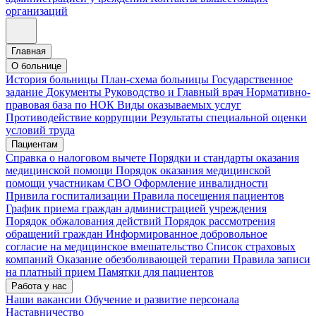
организаций
Главная
О больнице
История больницы
План-схема больницы
Государственное
задание
Документы
Руководство и Главный врач
Нормативно-
правовая база по НОК
Виды оказываемых услуг
Противодействие коррупции
Результаты специальной оценки
условий труда
Пациентам
Справка о налоговом вычете
Порядки и стандарты оказания
медицинской помощи
Порядок оказания медицинской
помощи участникам СВО
Оформление инвалидности
Привила госпитализации
Правила посещения пациентов
График приема граждан администрацией учреждения
Порядок обжалования действий
Порядок рассмотрения
обращений граждан
Информированное добровольное
согласие на медицинское вмешательство
Список страховых
компаний
Оказание обезболивающей терапии
Правила записи
на платный прием
Памятки для пациентов
Работа у нас
Наши вакансии
Обучение и развитие персонала
Наставничество