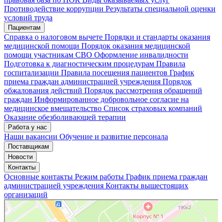
Противодействие коррупции
Результаты специальной оценки
условий труда
Пациентам
Справка о налоговом вычете
Порядки и стандарты оказания
медицинской помощи
Порядок оказания медицинской
помощи участникам СВО
Оформление инвалидности
Подготовка к диагностическим процедурам
Правила
госпитализации
Правила посещения пациентов
График
приема граждан администрацией учреждения
Порядок
обжалования действий
Порядок рассмотрения обращений
граждан
Информированное добровольное согласие на
медицинское вмешательство
Список страховых компаний
Оказание обезболивающей терапии
Работа у нас
Наши вакансии
Обучение и развитие персонала
Поставщикам
Новости
Контакты
Основные контакты
Режим работы
График приема граждан
администрацией учреждения
Контакты вышестоящих
организаций
«Нижегородская областная клиническая больница имени Н.А. Семашко»
Отделение больницы, госпиталя в Нижнем Новгороде
Больница для взрослых в Нижнем Новгороде