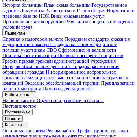
История больницы
План-схема больницы
Государственное
задание
Документы
Руководство и Главный врач
Нормативно-
правовая база по НОК
Виды оказываемых услуг
Противодействие коррупции
Результаты специальной оценки
условий труда
Пациентам
Справка о налоговом вычете
Порядки и стандарты оказания
медицинской помощи
Порядок оказания медицинской
помощи участникам СВО
Оформление инвалидности
Привила госпитализации
Правила посещения пациентов
График приема граждан администрацией учреждения
Порядок обжалования действий
Порядок рассмотрения
обращений граждан
Информированное добровольное
согласие на медицинское вмешательство
Список страховых
компаний
Оказание обезболивающей терапии
Правила записи
на платный прием
Памятки для пациентов
Работа у нас
Наши вакансии
Обучение и развитие персонала
Наставничество
Поставщикам
Новости
Контакты
Основные контакты
Режим работы
График приема граждан
администрацией учреждения
Контакты вышестоящих